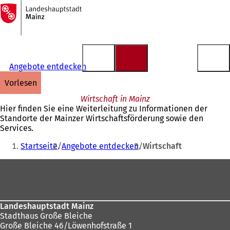
Zur
Startseite
Inhalt anspringen
Angebote entdecken
vorlesen
Wirtschaft in Mainz
Hier finden Sie eine Weiterleitung zu Informationen der
Standorte der Mainzer Wirtschaftsförderung sowie den
Services.
Sie
Startseite
Angebote entdecken
Wirtschaft
befinden
Fußbereich
sich
hier:
Landeshauptstadt Mainz
Stadthaus Große Bleiche
Große Bleiche 46/Löwenhofstraße 1