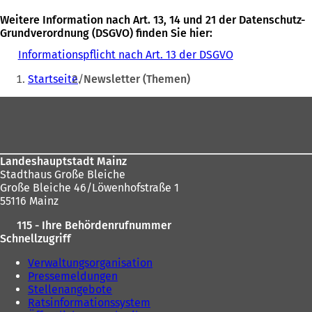
Weitere Information nach Art. 13, 14 und 21 der Datenschutz-
Grundverordnung (DSGVO) finden Sie hier:
Informationspflicht nach Art. 13 der DSGVO
Sie
Startseite
Newsletter (Themen)
befinden
Fußbereich
sich
hier:
Landeshauptstadt Mainz
Stadthaus Große Bleiche
Große Bleiche 46/Löwenhofstraße 1
55116 Mainz
115 - Ihre Behördenrufnummer
Schnellzugriff
Verwaltungsorganisation
Pressemeldungen
Stellenangebote
Ratsinformationssystem