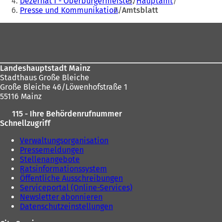
Dezernat I - Oberbürgermeister
Hauptamt
Presse und Kommunikation
Amtsblatt
sich
hier:
Fußbereich
Landeshauptstadt Mainz
Stadthaus Große Bleiche
Große Bleiche 46/Löwenhofstraße 1
55116 Mainz
115 - Ihre Behördenrufnummer
Schnellzugriff
Verwaltungsorganisation
Pressemeldungen
Stellenangebote
Ratsinformationssystem
Öffentliche Ausschreibungen
Serviceportal (Online-Services)
Newsletter abonnieren
Datenschutzeinstellungen