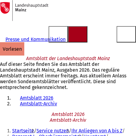
Zur
Startseite
Inhalt anspringen
Presse und Kommunikation
vorlesen
Amtsblatt der Landeshauptstadt Mainz
Auf dieser Seite finden Sie das Amtsblatt der
Landeshauptstadt Mainz, Ausgaben 2026. Das reguläre
Amtsblatt erscheint immer freitags. Aus aktuellem Anlass
werden Sonderamtsblätter veröffentlicht. Diese sind
entsprechend gekennzeichnet.
Amtsblatt 2026
Amtsblatt-Archiv
Amtsblatt 2026
Amtsblatt-Archiv
Sie
Startseite
Service nutzen
Ihr Anliegen von A bis Z
befinden