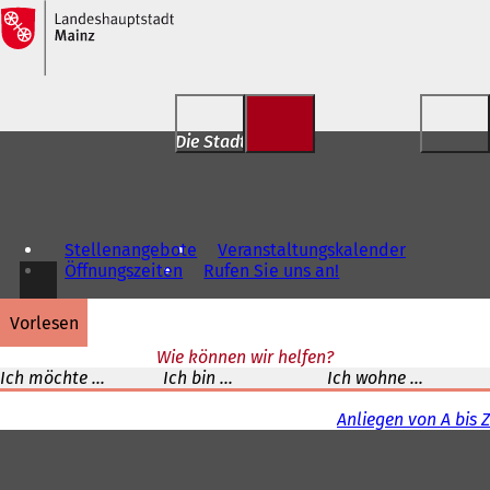
Inhalt anspringen
Die Stadt für Dich
Stellenangebote
Veranstaltungskalender
Öffnungszeiten
Rufen Sie uns an!
vorlesen
Wie können wir helfen?
Ich möchte ...
Ich bin ...
Ich wohne ...
Anliegen von A bis Z
Fußbereich