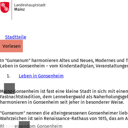
Zur
Startseite
Inhalt anspringen
Stadtteile
vorlesen
In "Gunsenum" harmonieren Altes und Neues, Modernes und Trad
Leben in Gonsenheim – vom Kinderstadtplan, Veranstaltungen
Leben in Gonsenheim
Mainz-Gonsenheim ist fast eine kleine Stadt in sich: mit ein
Fastnachtstradition, dem Lennebergwald als Naherholungsg
harmonieren in Gonsenheim seit jeher in besonderer Weise.
"Gunsenum" nennen die alteingesessenen Gonsenheimer liebevo
Wahrzeichen ist sein Renaissance-Rathaus von 1615, das am A
Rheinhessendom Gonsenheim