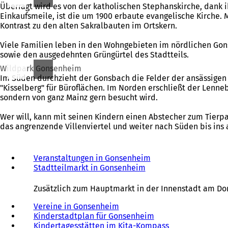
Überragt wird es von der katholischen Stephanskirche, dank
Einkaufsmeile, ist die um 1900 erbaute evangelische Kirche. 
Kontrast zu den alten Sakralbauten im Ortskern.
Viele Familien leben in den Wohngebieten im nördlichen Gon
sowie den ausgedehnten Grüngürtel des Stadtteils.
Wildpark Gonsenheim
Im Süden durchzieht der Gonsbach die Felder der ansässige
"Kisselberg" für Büroflächen. Im Norden erschließt der Lenn
sondern von ganz Mainz gern besucht wird.
Wer will, kann mit seinen Kindern einen Abstecher zum Tierpa
das angrenzende Villenviertel und weiter nach Süden bis ins 
Veranstaltungen in Gonsenheim
Stadtteilmarkt in Gonsenheim
Zusätzlich zum Hauptmarkt in der Innenstadt am Dom
Vereine in Gonsenheim
Kinderstadtplan für Gonsenheim
Kindertagesstätten im Kita-Kompass