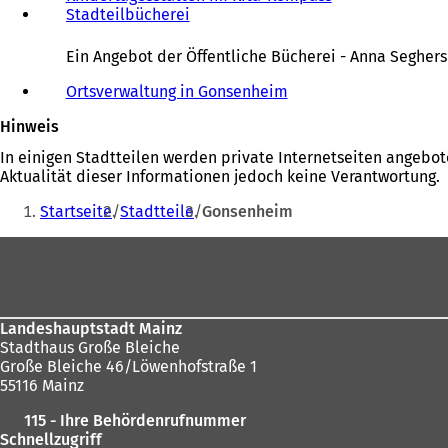
Stadteilbücherei
(
Ö
f
Ein Angebot der Öffentliche Bücherei - Anna Seghers
f
n
Ortsverwaltung in Gonsenheim
e
Hinweis
t
i
In einigen Stadtteilen werden private Internetseiten angebot
n
Aktualität dieser Informationen jedoch keine Verantwortung.
e
Sie
i
Startseite
Stadtteile
Gonsenheim
befinden
n
e
Fußbereich
sich
m
hier:
n
e
u
Landeshauptstadt Mainz
e
Stadthaus Große Bleiche
n
Große Bleiche 46/Löwenhofstraße 1
T
55116 Mainz
a
b
115 - Ihre Behördenrufnummer
)
Schnellzugriff