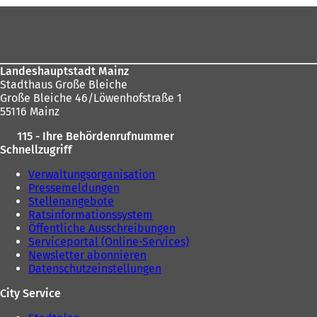
Fußbereich
sich
hier:
Landeshauptstadt Mainz
Stadthaus Große Bleiche
Große Bleiche 46/Löwenhofstraße 1
55116 Mainz
115 - Ihre Behördenrufnummer
Schnellzugriff
Verwaltungsorganisation
Pressemeldungen
Stellenangebote
Ratsinformationssystem
Öffentliche Ausschreibungen
Serviceportal (Online-Services)
Newsletter abonnieren
Datenschutzeinstellungen
City Service