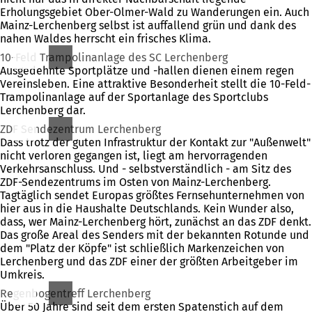
Erholungsgebiet Ober-Olmer-Wald zu Wanderungen ein. Auch
Mainz-Lerchenberg selbst ist auffallend grün und dank des
nahen Waldes herrscht ein frisches Klima.
10-Feld Trampolinanlage des SC Lerchenberg
Ausgedehnte Sportplätze und -hallen dienen einem regen
Vereinsleben. Eine attraktive Besonderheit stellt die 10-Feld-
Trampolinanlage auf der Sportanlage des Sportclubs
Lerchenberg dar.
ZDF Sendezentrum Lerchenberg
Dass trotz der guten Infrastruktur der Kontakt zur "Außenwelt"
nicht verloren gegangen ist, liegt am hervorragenden
Verkehrsanschluss. Und - selbstverständlich - am Sitz des
ZDF-Sendezentrums im Osten von Mainz-Lerchenberg.
Tagtäglich sendet Europas größtes Fernsehunternehmen von
hier aus in die Haushalte Deutschlands. Kein Wunder also,
dass, wer Mainz-Lerchenberg hört, zunächst an das ZDF denkt.
Das große Areal des Senders mit der bekannten Rotunde und
dem "Platz der Köpfe" ist schließlich Markenzeichen von
Lerchenberg und das ZDF einer der größten Arbeitgeber im
Umkreis.
Regenbogentreff Lerchenberg
Über 50 Jahre sind seit dem ersten Spatenstich auf dem