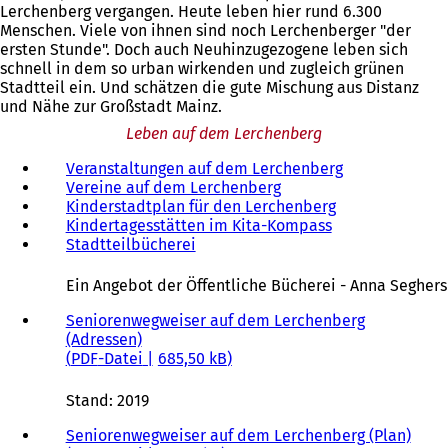
Lerchenberg vergangen. Heute leben hier rund 6.300
Menschen. Viele von ihnen sind noch Lerchenberger "der
ersten Stunde". Doch auch Neuhinzugezogene leben sich
schnell in dem so urban wirkenden und zugleich grünen
Stadtteil ein. Und schätzen die gute Mischung aus Distanz
und Nähe zur Großstadt Mainz.
Leben auf dem Lerchenberg
Veranstaltungen auf dem Lerchenberg
Vereine auf dem Lerchenberg
Kinderstadtplan für den Lerchenberg
Kindertagesstätten im Kita-Kompass
Stadtteilbücherei
(
Ö
f
Ein Angebot der Öffentliche Bücherei - Anna Seghers
f
n
Seniorenwegweiser auf dem Lerchenberg
e
(Adressen)
t
PDF
-Datei
685,50 kB
i
n
Stand: 2019
e
i
Seniorenwegweiser auf dem Lerchenberg (Plan)