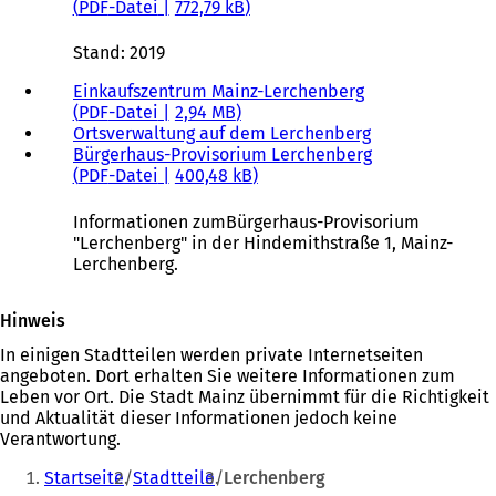
n
PDF
-Datei
772,79 kB
e
m
Stand: 2019
n
e
Einkaufszentrum Mainz-Lerchenberg
u
PDF
-Datei
2,94 MB
e
Ortsverwaltung auf dem Lerchenberg
n
Bürgerhaus-Provisorium Lerchenberg
T
PDF
-Datei
400,48 kB
a
b
Informationen zumBürgerhaus-Provisorium
)
"Lerchenberg" in der Hindemithstraße 1, Mainz-
Lerchenberg.
Hinweis
In einigen Stadtteilen werden private Internetseiten
angeboten. Dort erhalten Sie weitere Informationen zum
Leben vor Ort. Die Stadt Mainz übernimmt für die Richtigkeit
und Aktualität dieser Informationen jedoch keine
Verantwortung.
Sie
Startseite
Stadtteile
Lerchenberg
befinden