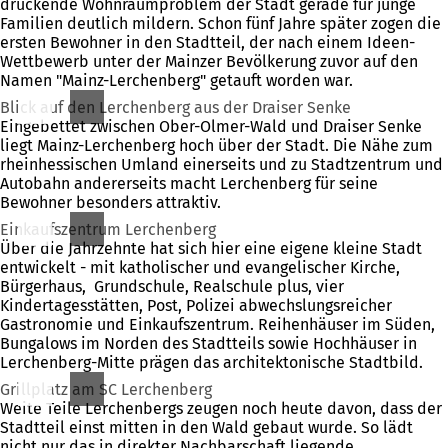
drückende Wohnraumproblem der Stadt gerade für junge
Familien deutlich mildern. Schon fünf Jahre später zogen die
ersten Bewohner in den Stadtteil, der nach einem Ideen-
Wettbewerb unter der Mainzer Bevölkerung zuvor auf den
Namen "Mainz-Lerchenberg" getauft worden war.
Blick auf den Lerchenberg aus der Draiser Senke
Eingebettet zwischen Ober-Olmer-Wald und Draiser Senke
liegt Mainz-Lerchenberg hoch über der Stadt. Die Nähe zum
rheinhessischen Umland einerseits und zu Stadtzentrum und
Autobahn andererseits macht Lerchenberg für seine
Bewohner besonders attraktiv.
Einkaufszentrum Lerchenberg
Über die Jahrzehnte hat sich hier eine eigene kleine Stadt
entwickelt - mit katholischer und evangelischer Kirche,
Bürgerhaus, Grundschule, Realschule plus, vier
Kindertagesstätten, Post, Polizei abwechslungsreicher
Gastronomie und Einkaufszentrum. Reihenhäuser im Süden,
Bungalows im Norden des Stadtteils sowie Hochhäuser in
Lerchenberg-Mitte prägen das architektonische Stadtbild.
Grillplatz am SC Lerchenberg
Weite Teile Lerchenbergs zeugen noch heute davon, dass der
Stadtteil einst mitten in den Wald gebaut wurde. So lädt
nicht nur das in direkter Nachbarschaft liegende