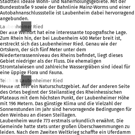
Stadtteil ideale Wohn- und Naherholungsgebiete. Mit der
Bundesstraße 9 sowie der Bahnlinie Mainz-Worms und einer
Autobahnanschlussstelle ist Laubenheim dabei hervorragend
angebunden.
Laubenheimer Ried
Der alte Weinort hat eine interessante topografische Lage.
Zum Rhein hin, der bei Laubenheim 400 Meter breit ist,
erstreckt sich das Laubenheimer Ried. Genau wie der
Ortskern, der sich fünf Meter unter dem
Niederterrassenniveau des Rheins befindet, liegt dieses
Gebiet niedriger als der Fluss. Die ehemaligen
Stromtalwiesen und zahlreiche Wassergräben sind ideal für
eine üppige Flora und Fauna.
Teich im Laubenheimer Ried
Heute ist hier ein Naturschutzgebiet. Auf der anderen Seite
des Ortes beginnt der Steilanstieg des Rheinhessischen
Plateaus mit dem höchsten Punkt, der Laubenheimer Höhe
mit 196 Metern. Das günstige Klima und die Vielzahl der
Sonnenstunden im Jahr sind hervorragende Bedingungen für
den Weinbau an diesen Steillagen.
Laubenheim wurde 773 erstmals urkundlich erwähnt. Die
Gemeinde hatte stets unter großen Überschwemmungen zu
leiden. Nach dem Zweiten Weltkrieg schaffte ein Uferdamm