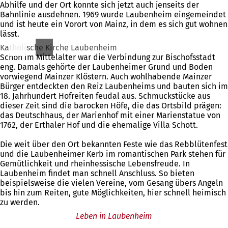
Abhilfe und der Ort konnte sich jetzt auch jenseits der
Bahnlinie ausdehnen. 1969 wurde Laubenheim eingemeindet
und ist heute ein Vorort von Mainz, in dem es sich gut wohnen
lässt.
Katholische Kirche Laubenheim
Schon im Mittelalter war die Verbindung zur Bischofsstadt
eng. Damals gehörte der Laubenheimer Grund und Boden
vorwiegend Mainzer Klöstern. Auch wohlhabende Mainzer
Bürger entdeckten den Reiz Laubenheims und bauten sich im
18. Jahrhundert Hofreiten feudal aus. Schmuckstücke aus
dieser Zeit sind die barocken Höfe, die das Ortsbild prägen:
das Deutschhaus, der Marienhof mit einer Marienstatue von
1762, der Erthaler Hof und die ehemalige Villa Schott.
Die weit über den Ort bekannten Feste wie das Rebblütenfest
und die Laubenheimer Kerb im romantischen Park stehen für
Gemütlichkeit und rheinhessische Lebensfreude. In
Laubenheim findet man schnell Anschluss. So bieten
beispielsweise die vielen Vereine, vom Gesang übers Angeln
bis hin zum Reiten, gute Möglichkeiten, hier schnell heimisch
zu werden.
Leben in Laubenheim