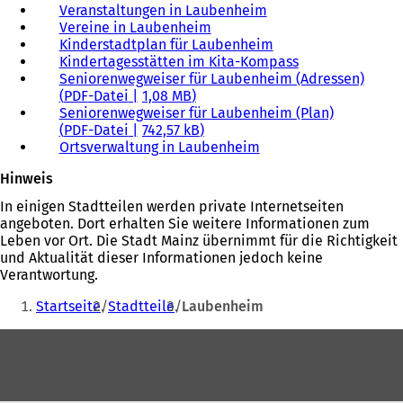
Veranstaltungen in Laubenheim
Vereine in Laubenheim
Kinderstadtplan für Laubenheim
Kindertagesstätten im Kita-Kompass
Seniorenwegweiser für Laubenheim (Adressen)
PDF
-Datei
1,08 MB
Seniorenwegweiser für Laubenheim (Plan)
PDF
-Datei
742,57 kB
Ortsverwaltung in Laubenheim
Hinweis
In einigen Stadtteilen werden private Internetseiten
angeboten. Dort erhalten Sie weitere Informationen zum
Leben vor Ort. Die Stadt Mainz übernimmt für die Richtigkeit
und Aktualität dieser Informationen jedoch keine
Verantwortung.
Sie
Startseite
Stadtteile
Laubenheim
befinden
Fußbereich
sich
hier: