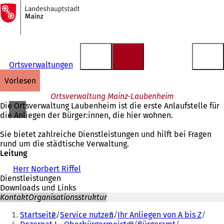
Zur
Startseite
Inhalt anspringen
Ortsverwaltungen
vorlesen
Ortsverwaltung Mainz-Laubenheim
Die Ortsverwaltung Laubenheim ist die erste Anlaufstelle für
die Anliegen der Bürger:innen, die hier wohnen.
Sie bietet zahlreiche Dienstleistungen und hilft bei Fragen
rund um die städtische Verwaltung.
Leitung
Herr Norbert Riffel
Dienstleistungen
Downloads und Links
Kontakt
Organisationsstruktur
Sie
Startseite
Service nutzen
Ihr Anliegen von A bis Z
befinden