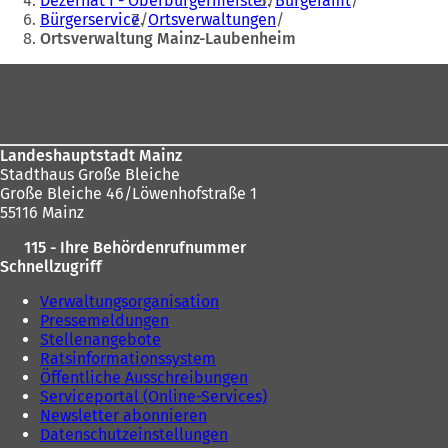
Dezernat I - Oberbürgermeister
Bürgeramt
Bürgerservice
Ortsverwaltungen
sich
Ortsverwaltung Mainz-Laubenheim
hier:
Fußbereich
Landeshauptstadt Mainz
Stadthaus Große Bleiche
Große Bleiche 46/Löwenhofstraße 1
55116 Mainz
115 - Ihre Behördenrufnummer
Schnellzugriff
Verwaltungsorganisation
Pressemeldungen
Stellenangebote
Ratsinformationssystem
Öffentliche Ausschreibungen
Serviceportal (Online-Services)
Newsletter abonnieren
Datenschutzeinstellungen