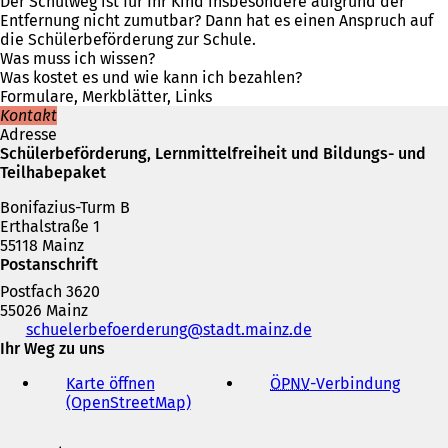
f
Der Schulweg ist für Ihr Kind insbesondere aufgrund der
e
t
n
f
Entfernung nicht zumutbar? Dann hat es einen Anspruch auf
i
i
e
n
die Schülerbeförderung zur Schule.
n
n
t
e
Was muss ich wissen?
e
e
i
t
Was kostet es und wie kann ich bezahlen?
m
i
n
i
Formulare, Merkblätter, Links
n
n
e
n
Kontakt
e
e
i
e
Adresse
u
m
n
i
Schülerbeförderung, Lernmittelfreiheit und Bildungs- und
e
n
e
n
Teilhabepaket
n
e
m
e
T
u
n
Bonifazius-Turm B
m
a
e
e
Erthalstraße 1
n
b
n
u
55118 Mainz
e
)
T
e
Postanschrift
u
a
n
e
Postfach 3620
b
T
n
55026 Mainz
)
a
T
Telefon,
schuelerbefoerderung
stadt.mainz
de
b
a
Fax
Ihr Weg zu uns
)
b
und
)
Karte öffnen
ÖPNV
-Verbindung
(
E-
(OpenStreetMap)
(
Ö
Mail-
Ö
f
Adresse
f
f