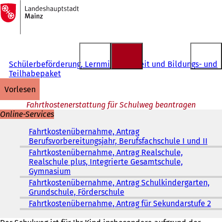
Zur
Startseite
Inhalt anspringen
Schülerbeförderung, Lernmittelfreiheit und Bildungs- und
Teilhabepaket
vorlesen
Fahrtkostenerstattung für Schulweg beantragen
Online-Services
Fahrtkostenübernahme, Antrag
Berufsvorbereitungsjahr, Berufsfachschule I und II
(
Ö
Fahrtkostenübernahme, Antrag Realschule,
f
Realschule plus, Integrierte Gesamtschule,
f
Gymnasium
(
n
Ö
Fahrtkostenübernahme, Antrag Schulkindergarten,
e
f
Grundschule, Förderschule
(
t
f
Ö
Fahrtkostenübernahme, Antrag für Sekundarstufe 2
(
i
n
f
Ö
n
e
f