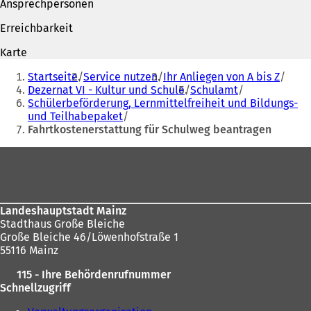
Ansprechpersonen
f
n
n
e
Erreichbarkeit
e
t
t
i
Karte
i
n
Sie
n
e
Startseite
Service nutzen
Ihr Anliegen von A bis Z
befinden
e
i
Dezernat VI - Kultur und Schule
Schulamt
i
n
Schülerbeförderung, Lernmittelfreiheit und Bildungs-
sich
n
e
und Teilhabepaket
hier:
e
m
Fahrtkostenerstattung für Schulweg beantragen
m
n
n
e
Fußbereich
e
u
u
e
e
n
n
T
Landeshauptstadt Mainz
T
a
Stadthaus Große Bleiche
a
b
Große Bleiche 46/Löwenhofstraße 1
b
)
55116 Mainz
)
115 - Ihre Behördenrufnummer
Schnellzugriff