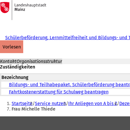
Zur
Startseite
Inhalt anspringen
Schülerbeförderung, Lernmittelfreiheit und Bildungs- und
vorlesen
Kontakt
Organisationsstruktur
Zuständigkeiten
Bezeichnung
Bildungs- und Teilhabepaket, Schülerbeförderung beant
Fahrtkostenerstattung für Schulweg beantragen
Sie
Startseite
Service nutzen
Ihr Anliegen von A bis Z
Dezer
befinden
Frau Michelle Thiede
sich
Fußbereich
hier: