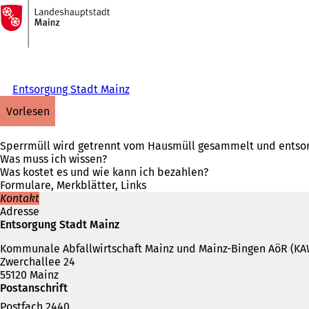
Zur
Startseite
Inhalt anspringen
Entsorgung Stadt Mainz
vorlesen
Sperrmüll wird getrennt vom Hausmüll gesammelt und entsorg
Was muss ich wissen?
Was kostet es und wie kann ich bezahlen?
Formulare, Merkblätter, Links
Kontakt
Adresse
Entsorgung Stadt Mainz
Kommunale Abfallwirtschaft Mainz und Mainz-Bingen AöR (KA
Zwerchallee 24
55120 Mainz
Postanschrift
Postfach 2440