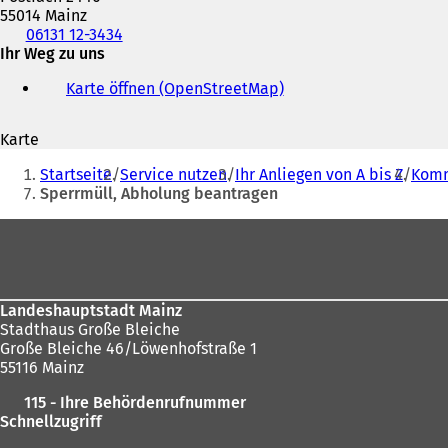
55014 Mainz
Telefon,
06131 12-3434
Fax
Ihr Weg zu uns
und
Karte öffnen (OpenStreetMap)
(
E-
Ö
Mail-
f
Adresse
Karte
f
Sie
n
Startseite
Service nutzen
Ihr Anliegen von A bis Z
Komm
e
befinden
Sperrmüll, Abholung beantragen
t
sich
i
Fußbereich
n
hier:
e
i
n
Landeshauptstadt Mainz
e
Stadthaus Große Bleiche
m
Große Bleiche 46/Löwenhofstraße 1
n
55116 Mainz
e
u
115 - Ihre Behördenrufnummer
e
Schnellzugriff
n