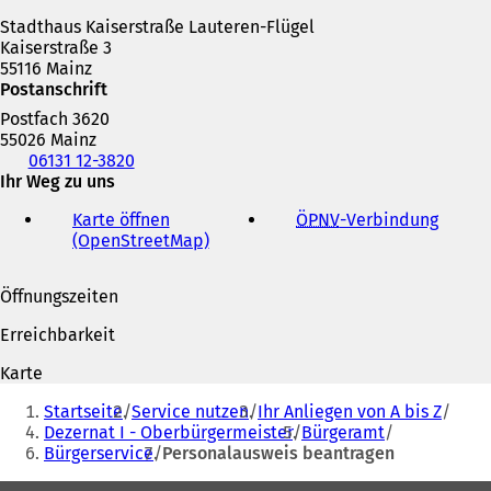
n
Stadthaus Kaiserstraße Lauteren-Flügel
e
Kaiserstraße 3
m
55116 Mainz
n
Postanschrift
e
u
Postfach 3620
e
55026 Mainz
n
Telefon,
06131 12-3820
T
Fax
Ihr Weg zu uns
a
und
b
Karte öffnen
ÖPNV
-Verbindung
(
E-
)
(OpenStreetMap)
(
Ö
Mail-
Ö
f
Adresse
f
f
Öffnungszeiten
f
n
n
e
Erreichbarkeit
e
t
t
i
Karte
i
n
Sie
n
e
Startseite
Service nutzen
Ihr Anliegen von A bis Z
befinden
e
i
Dezernat I - Oberbürgermeister
Bürgeramt
i
n
Bürgerservice
Personalausweis beantragen
sich
n
e
e
m