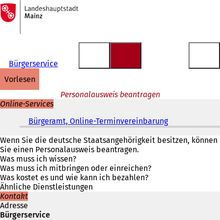
Zur
Startseite
Inhalt anspringen
Bürgerservice
vorlesen
Personalausweis beantragen
Online-Services
Bürgeramt, Online-Terminvereinbarung
(
Ö
f
Wenn Sie die deutsche Staatsangehörigkeit besitzen, können
f
Sie einen Personalausweis beantragen.
n
Was muss ich wissen?
e
Was muss ich mitbringen oder einreichen?
t
Was kostet es und wie kann ich bezahlen?
i
Ähnliche Dienstleistungen
n
Kontakt
e
Adresse
i
Bürgerservice