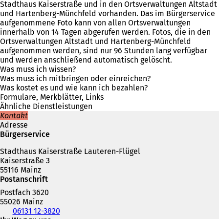
n
Stadthaus Kaiserstraße und in den Ortsverwaltungen Altstadt
e
und Hartenberg-Münchfeld vorhanden. Das im Bürgerservice
m
aufgenommene Foto kann von allen Ortsverwaltungen
n
innerhalb von 14 Tagen abgerufen werden. Fotos, die in den
e
Ortsverwaltungen Altstadt und Hartenberg-Münchfeld
u
aufgenommen werden, sind nur 96 Stunden lang verfügbar
e
und werden anschließend automatisch gelöscht.
n
Was muss ich wissen?
T
Was muss ich mitbringen oder einreichen?
a
Was kostet es und wie kann ich bezahlen?
b
Formulare, Merkblätter, Links
)
Ähnliche Dienstleistungen
Kontakt
Adresse
Bürgerservice
Stadthaus Kaiserstraße Lauteren-Flügel
Kaiserstraße 3
55116 Mainz
Postanschrift
Postfach 3620
55026 Mainz
Telefon,
06131 12-3820