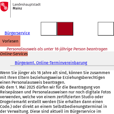
Zur
Startseite
Inhalt anspringen
Bürgerservice
vorlesen
Personalausweis als unter 16-jährige Person beantragen
Online-Services
Bürgeramt, Online-Terminvereinbarung
(
Ö
f
Wenn Sie jünger als 16 Jahre alt sind, können Sie zusammen
f
mit Ihren Eltern beziehungsweise Erziehungsberechtigen
n
einen Personalausweis beantragen.
e
Ab dem 1. Mai 2025 dürfen wir für die Beantragung von
t
Reisepässen und Personalausweisen nur noch digitale Fotos
i
verwenden, welche von einem zertifizierten Studio oder
n
Drogeriemarkt erstellt werden (Sie erhalten dann einen
e
Code.) oder direkt an einem Selbstbedienungsterminal in
i
der Verwaltung. Diese sind aktuell im Bürgerservice im