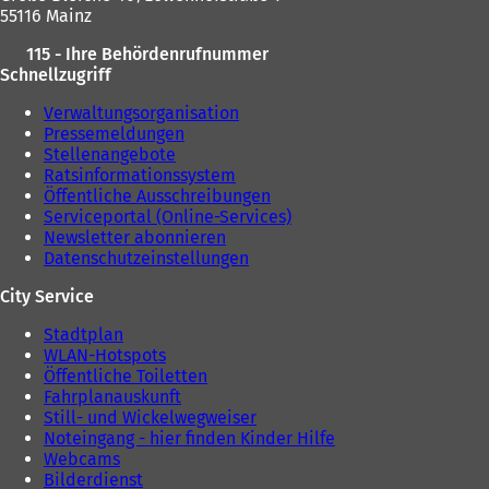
b
)
55116 Mainz
)
115 - Ihre Behördenrufnummer
Schnellzugriff
Verwaltungsorganisation
Pressemeldungen
Stellenangebote
Ratsinformationssystem
Öffentliche Ausschreibungen
Serviceportal (Online-Services)
Newsletter abonnieren
Datenschutzeinstellungen
City Service
Stadtplan
WLAN-Hotspots
Öffentliche Toiletten
Fahrplanauskunft
Still- und Wickelwegweiser
Noteingang - hier finden Kinder Hilfe
Webcams
Bilderdienst