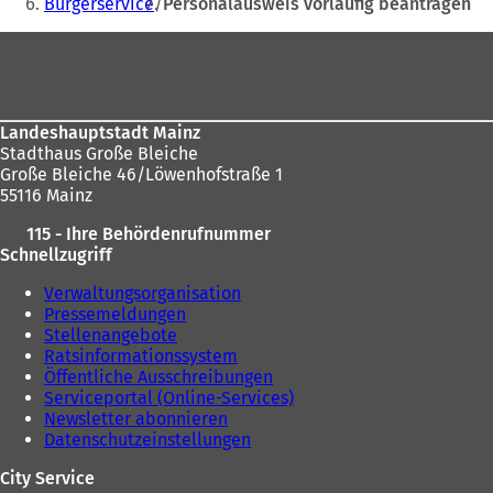
Bürgerservice
Personalausweis vorläufig beantragen
sich
n
e
hier:
e
m
Fußbereich
m
n
n
e
e
u
u
e
Landeshauptstadt Mainz
e
n
Stadthaus Große Bleiche
n
T
Große Bleiche 46/Löwenhofstraße 1
T
a
55116 Mainz
a
b
b
)
115 - Ihre Behördenrufnummer
)
Schnellzugriff
Verwaltungsorganisation
Pressemeldungen
Stellenangebote
Ratsinformationssystem
Öffentliche Ausschreibungen
Serviceportal (Online-Services)
Newsletter abonnieren
Datenschutzeinstellungen
City Service