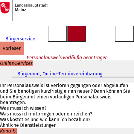
Zur
Startseite
Inhalt anspringen
Bürgerservice
vorlesen
Personalausweis vorläufig beantragen
Online-Services
Bürgeramt, Online-Terminvereinbarung
(
Ö
f
Ihr Personalausweis ist verloren gegangen oder abgelaufen
f
und Sie benötigen kurzfristig einen neuen? Dann können Sie
n
beim Bürgeramt einen vorläufigen Personalausweis
e
beantragen.
t
Was muss ich wissen?
i
Was muss ich mitbringen oder einreichen?
n
Was kostet es und wie kann ich bezahlen?
e
Ähnliche Dienstleistungen
i
Kontakt