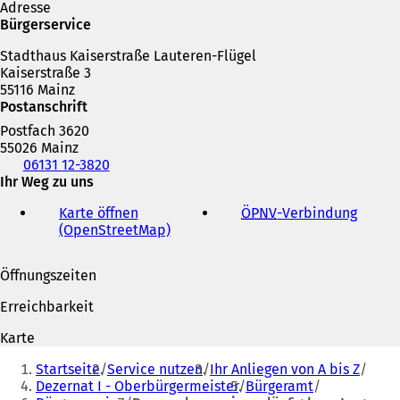
n
Adresse
e
Bürgerservice
m
Stadthaus Kaiserstraße Lauteren-Flügel
n
Kaiserstraße 3
e
55116 Mainz
u
Postanschrift
e
n
Postfach 3620
T
55026 Mainz
a
Telefon,
06131 12-3820
b
Fax
Ihr Weg zu uns
)
und
Karte öffnen
ÖPNV
-Verbindung
(
E-
(OpenStreetMap)
(
Ö
Mail-
Ö
f
Adresse
f
f
Öffnungszeiten
f
n
n
e
Erreichbarkeit
e
t
t
i
Karte
i
n
Sie
n
e
Startseite
Service nutzen
Ihr Anliegen von A bis Z
befinden
e
i
Dezernat I - Oberbürgermeister
Bürgeramt
i
n