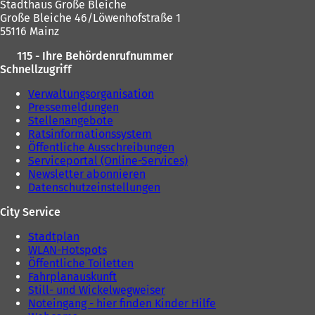
Stadthaus Große Bleiche
u
Große Bleiche 46/Löwenhofstraße 1
e
55116 Mainz
n
T
115 - Ihre Behördenrufnummer
a
Schnellzugriff
b
)
Verwaltungsorganisation
Pressemeldungen
Stellenangebote
Ratsinformationssystem
Öffentliche Ausschreibungen
Serviceportal (Online-Services)
Newsletter abonnieren
Datenschutzeinstellungen
City Service
Stadtplan
WLAN-Hotspots
Öffentliche Toiletten
Fahrplanauskunft
Still- und Wickelwegweiser
Noteingang - hier finden Kinder Hilfe