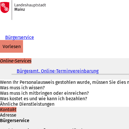
Zur
Startseite
Inhalt anspringen
Bürgerservice
vorlesen
Online-Services
Bürgeramt, Online-Terminvereinbarung
(
Ö
f
Wenn Ihr Personalausweis gestohlen wurde, müssen Sie dies 
f
Was muss ich wissen?
n
Was muss ich mitbringen oder einreichen?
e
Was kostet es und wie kann ich bezahlen?
t
Ähnliche Dienstleistungen
i
Kontakt
n
Adresse
e
Bürgerservice
i