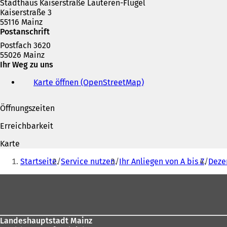
Stadthaus Kaiserstraße Lauteren-Flügel
n
Kaiserstraße 3
e
55116 Mainz
m
Postanschrift
n
e
Postfach 3620
u
55026 Mainz
e
Ihr Weg zu uns
n
T
Karte öffnen (OpenStreetMap)
(
a
Ö
b
f
Öffnungszeiten
)
f
n
Erreichbarkeit
e
t
Karte
i
Sie
n
Startseite
Service nutzen
Ihr Anliegen von A bis Z
Deze
befinden
e
i
Fußbereich
sich
n
hier:
e
m
n
Landeshauptstadt Mainz
e