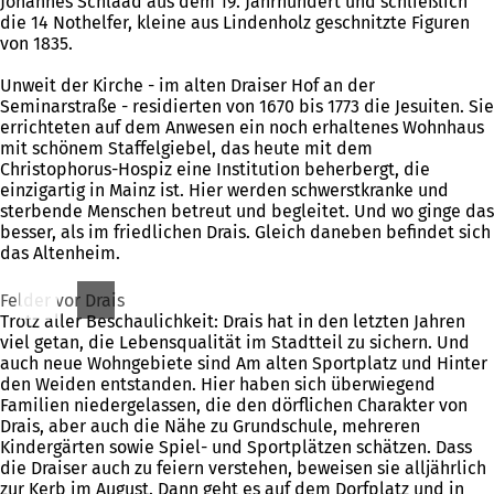
Johannes Schlaad aus dem 19. Jahrhundert und schließlich
die 14 Nothelfer, kleine aus Lindenholz geschnitzte Figuren
von 1835.
Unweit der Kirche - im alten Draiser Hof an der
Seminarstraße - residierten von 1670 bis 1773 die Jesuiten. Sie
errichteten auf dem Anwesen ein noch erhaltenes Wohnhaus
mit schönem Staffelgiebel, das heute mit dem
Christophorus-Hospiz eine Institution beherbergt, die
einzigartig in Mainz ist. Hier werden schwerstkranke und
sterbende Menschen betreut und begleitet. Und wo ginge das
besser, als im friedlichen Drais. Gleich daneben befindet sich
das Altenheim.
Felder vor Drais
Trotz aller Beschaulichkeit: Drais hat in den letzten Jahren
viel getan, die Lebensqualität im Stadtteil zu sichern. Und
auch neue Wohngebiete sind Am alten Sportplatz und Hinter
den Weiden entstanden. Hier haben sich überwiegend
Familien niedergelassen, die den dörflichen Charakter von
Drais, aber auch die Nähe zu Grundschule, mehreren
Kindergärten sowie Spiel- und Sportplätzen schätzen. Dass
die Draiser auch zu feiern verstehen, beweisen sie alljährlich
zur Kerb im August. Dann geht es auf dem Dorfplatz und in