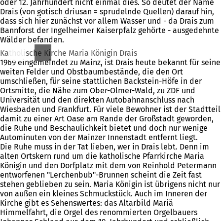
oder 12. Jahrhundert nicht einmal dies. So deutet der Name
Drais (von gotisch driusan = sprudelnde Quellen) darauf hin,
dass sich hier zunächst vor allem Wasser und - da Drais zum
Bannforst der Ingelheimer Kaiserpfalz gehörte - ausgedehnte
Wälder befanden.
Katholische Kirche Maria Königin Drais
1969 eingemeindet zu Mainz, ist Drais heute bekannt für seine
weiten Felder und Obstbaumbestände, die den Ort
umschließen, für seine stattlichen Backstein-Höfe in der
Ortsmitte, die Nähe zum Ober-Olmer-Wald, zu ZDF und
Universität und den direkten Autobahnanschluss nach
Wiesbaden und Frankfurt. Für viele Bewohner ist der Stadtteil
damit zu einer Art Oase am Rande der Großstadt geworden,
die Ruhe und Beschaulichkeit bietet und doch nur wenige
Autominuten von der Mainzer Innenstadt entfernt liegt.
Die Ruhe muss in der Tat lieben, wer in Drais lebt. Denn im
alten Ortskern rund um die katholische Pfarrkirche Maria
Königin und den Dorfplatz mit dem von Reinhold Petermann
entworfenen "Lerchenbub"-Brunnen scheint die Zeit fast
stehen geblieben zu sein. Maria Königin ist übrigens nicht nur
von außen ein kleines Schmuckstück. Auch im Inneren der
Kirche gibt es Sehenswertes: das Altarbild Mariä
Himmelfahrt, die Orgel des renommierten Orgelbauers