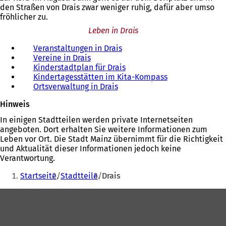
den Straßen von Drais zwar weniger ruhig, dafür aber umso
fröhlicher zu.
Leben in Drais
Veranstaltungen in Drais
Vereine in Drais
Kinderstadtplan für Drais
Kindertagesstätten im Kita-Kompass
Ortsverwaltung in Drais
Hinweis
In einigen Stadtteilen werden private Internetseiten
angeboten. Dort erhalten Sie weitere Informationen zum
Leben vor Ort. Die Stadt Mainz übernimmt für die Richtigkeit
und Aktualität dieser Informationen jedoch keine
Verantwortung.
Sie
Startseite
Stadtteile
Drais
befinden
Fußbereich
sich
hier: