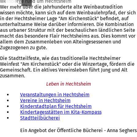
Weinberge rund um Hechtsheim
Wer mehr über die Jahrhunderte alte Weinbautradition
wissen möchte, kann sich auf dem Weinbaulehrpfad, der sich
in der Hechtsheimer Lage "Am Kirchenstück" befindet, auf
unterhaltsame Weise darüber informieren. Die Kombination
aus urbaner Struktur mit der beschaulichen ländlichen Seite
macht das besondere Flair Hechtsheims aus. Dies kommt vor
allem dem Zusammenleben von Alteingesessenen und
Zugezogenen zu gute.
Die Stadtteilfeste, wie das traditionelle Hechtsheimer
Weinfest "Am Kirchenstück" oder die Winzertage, fördern die
Gemeinschaft. Ein aktives Vereinsleben führt Jung und Alt
zusammen.
Leben in Hechtsheim
Veranstaltungen in Hechtsheim
Vereine in Hechtsheim
Kinderstadtplan für Hechtsheim
Kindertagesstätten im Kita-Kompass
Stadtteilbücherei
(
Ö
f
Ein Angebot der Öffentliche Bücherei - Anna Seghers
f