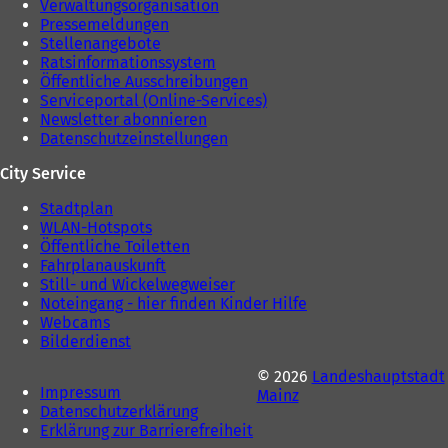
Verwaltungsorganisation
Pressemeldungen
Stellenangebote
Ratsinformationssystem
Öffentliche Ausschreibungen
Serviceportal (Online-Services)
Newsletter abonnieren
Datenschutzeinstellungen
City Service
Stadtplan
WLAN-Hotspots
Öffentliche Toiletten
Fahrplanauskunft
Still- und Wickelwegweiser
Noteingang - hier finden Kinder Hilfe
Webcams
Bilderdienst
© 2026
Landeshauptstadt
Impressum
Mainz
Datenschutzerklärung
Erklärung zur Barrierefreiheit