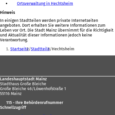
n
Ortsverwaltung in Hechtsheim
e
Hinweis
t
i
In einigen Stadtteilen werden private Internetseiten
n
angeboten. Dort erhalten Sie weitere Informationen zum
e
Leben vor Ort. Die Stadt Mainz übernimmt für die Richtigkeit
i
und Aktualität dieser Informationen jedoch keine
n
Verantwortung.
e
Sie
m
Startseite
Stadtteile
Hechtsheim
befinden
n
e
Fußbereich
sich
u
hier:
e
n
T
Landeshauptstadt Mainz
a
Stadthaus Große Bleiche
b
Große Bleiche 46/Löwenhofstraße 1
)
55116 Mainz
115 - Ihre Behördenrufnummer
Schnellzugriff