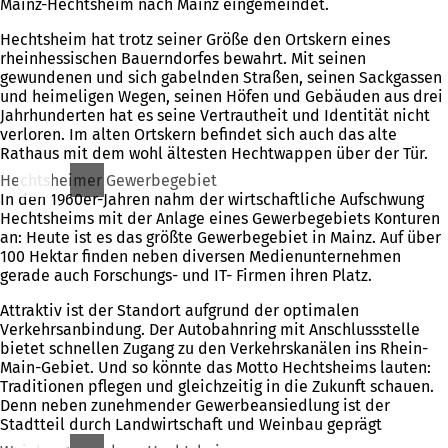
Mainz-Hechtsheim nach Mainz eingemeindet.
Hechtsheim hat trotz seiner Größe den Ortskern eines
rheinhessischen Bauerndorfes bewahrt. Mit seinen
gewundenen und sich gabelnden Straßen, seinen Sackgassen
und heimeligen Wegen, seinen Höfen und Gebäuden aus drei
Jahrhunderten hat es seine Vertrautheit und Identität nicht
verloren. Im alten Ortskern befindet sich auch das alte
Rathaus mit dem wohl ältesten Hechtwappen über der Tür.
Hechtsheimer Gewerbegebiet
In den 1960er-Jahren nahm der wirtschaftliche Aufschwung
Hechtsheims mit der Anlage eines Gewerbegebiets Konturen
an: Heute ist es das größte Gewerbegebiet in Mainz. Auf über
100 Hektar finden neben diversen Medienunternehmen
gerade auch Forschungs- und IT- Firmen ihren Platz.
Attraktiv ist der Standort aufgrund der optimalen
Verkehrsanbindung. Der Autobahnring mit Anschlussstelle
bietet schnellen Zugang zu den Verkehrskanälen ins Rhein-
Main-Gebiet. Und so könnte das Motto Hechtsheims lauten:
Traditionen pflegen und gleichzeitig in die Zukunft schauen.
Denn neben zunehmender Gewerbeansiedlung ist der
Stadtteil durch Landwirtschaft und Weinbau geprägt