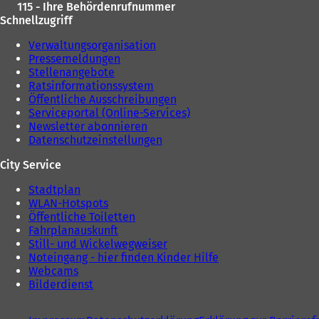
115 - Ihre Behördenrufnummer
Schnellzugriff
Verwaltungsorganisation
Pressemeldungen
Stellenangebote
Ratsinformationssystem
Öffentliche Ausschreibungen
Serviceportal (Online-Services)
Newsletter abonnieren
Datenschutzeinstellungen
City Service
Stadtplan
WLAN-Hotspots
Öffentliche Toiletten
Fahrplanauskunft
Still- und Wickelwegweiser
Noteingang - hier finden Kinder Hilfe
Webcams
Bilderdienst