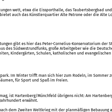
htungen wett, etwa die Eissporthalle, das Taubertsbergbad un
bietet auch das Künstlerquartier Alte Patrone oder die Alte L
ngen gibt es hier das Peter-Cornelius-Konservatorium der St
us des Südwestrundfunks, große Arbeitgeber wie die Deutsche
eiten, Kindergärten, Schulen, katholischen und evangelischen
park. Im Winter trifft man sich hier zum Rodeln, im Sommer zu
Bäumen, für Sport und Spaß im Freien.
n mag, ist Hartenberg/Münchfeld übrigens nicht: Am Hartenber
 Jahrhundert erwähnt.
t nach dem Zweiten Weltkrieg mit der planmäßigen Bebauung a