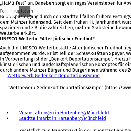
„HaMü-Fest“ an. Daneben sorgt ein reges Vereinsleben für Ab
Fort Hauptstein
Beim Spaziergang durch den Stadtteil fallen frühere Festungs
dem Mainzer Judensand. Seit dem frühen 11. Jahrhundert wur
spazieren und z.B. die zahlreichen, uralten Grabsteine bew
Welterbe erklärt.
UNESCO-Welterbe "Alter Jüdischer Friedhof"
Auch die UNESCO-Welterbestätte Alter Jüdischer Friedhof lieg
aufgenommen wurde. Er ist Teil der SchUM-Stätten Speyer, W
In Vorbereitung ist der „Denkort Deportationsrampe“. Hierzu
künstlerischen und landschaftsplanerischen Konzeptes für ei
durch andere Mainzer Bürger und Bürgerinnen während des Zw
Wettbewerb Gedenkort Deportationsrampe
"Wettbewerb Gedenkort Deportationsrampe“ (https://www
Veranstaltungen in Hartenberg/Münchfeld
Stadtteilmarkt in Hartenberg/Münchfeld
Zusätzlich zum Hauptmarkt in der Innenstadt am Do