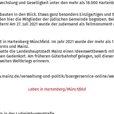
wechslung und Geselligkeit unter den mehr als 18.000 Harten
bauten in den Blick. Etwas ganz besonders Einzigartiges und 
den hier die Mitglieder der jüdischen Gemeinde begraben. Be
undern! Am 27. Juli 2021 wurde der Judensand als Teilmonume
t in Hartenberg-Münchfeld. Im Jahr 2021 wurde der mehr als 1
orms und Mainz.
 hatte die Landeshauptstadt Mainz einen Ideenwettbewerb mit 
nen Gedenkort. Am früheren Güterbahnhof gelegen, soll diese
eiten Weltkriegs erinnern.
.mainz.de/verwaltung-und-politik/buergerservice-online/w
Leben in Hartenberg/Münchfeld
m in der Ludwigsburgerstraße.