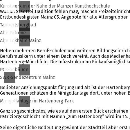
Kunstwerk in der Nähe der Mainzer Kunsthochschule
Was an Stadtteiltradition fehlen mag, machen Freizeiteinric
Erstbundesligisten Mainz 05. Angebote für alle Altersgruppen 
Taubertsbergbad
Alte Patrone
Alte Lokhalle Mainz
Neben mehreren Berufsschulen und weiteren Bildungseinrichtu
Berufsmusikern unter einem Dach vereint. Auch das Medienha
Hartenberg-Münchfeld. Die Infrastruktur an Einkaufsmöglichk
PCK-Gebäude
SWR-Sendezentrum Mainz
Beliebter Anziehungspunkt für Jung und Alt ist der Hartenberg
Generationen schätzen die Minigolfanlage dort, unter hohen 
Minigolfanlage im Hartenberg-Park
Ganz so geschichtslos, wie es auf den ersten Blick erscheine
Patriziergeschlecht mit Namen „zum Hattenberg“ wird im 14.
Seine eigentliche Bedeutung gewinnt der Stadtteil aber ers