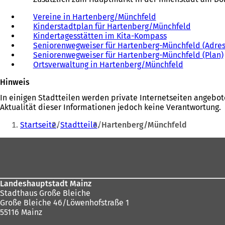
Vereine in Hartenberg/Münchfeld
Kinderstadtplan für Hartenberg/Münchfeld
Kindertagesstätten im Kita-Kompass
Seniorenwegweiser für Hartenberg-Münchfeld (Adres
Seniorenwegweiser für Hartenberg-Münchfeld (Plan)
Ortsverwaltung in Hartenberg/Münchfeld
Hinweis
In einigen Stadtteilen werden private Internetseiten angebot
Aktualität dieser Informationen jedoch keine Verantwortung.
Sie
Startseite
Stadtteile
Hartenberg/Münchfeld
befinden
Fußbereich
sich
hier:
Landeshauptstadt Mainz
Stadthaus Große Bleiche
Große Bleiche 46/Löwenhofstraße 1
55116 Mainz