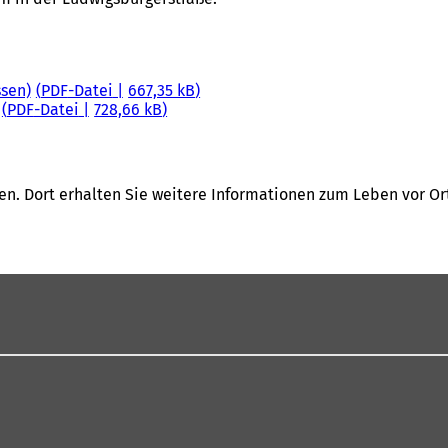
sen)
PDF
-Datei
667,35 kB
PDF
-Datei
728,66 kB
en. Dort erhalten Sie weitere Informationen zum Leben vor Or