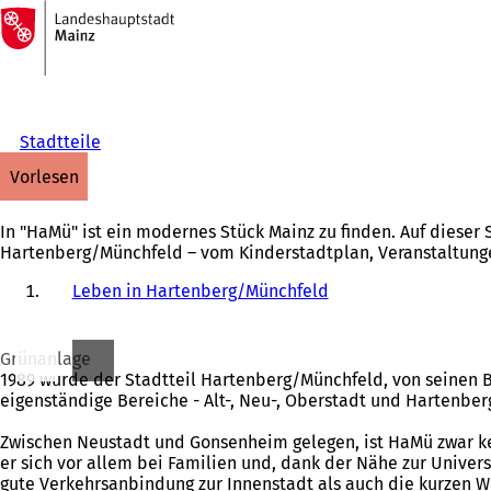
Zur
Startseite
Inhalt anspringen
Stadtteile
vorlesen
In "HaMü" ist ein modernes Stück Mainz zu finden. Auf dieser 
Hartenberg/Münchfeld – vom Kinderstadtplan, Veranstaltunge
Leben in Hartenberg/Münchfeld
Grünanlage
1989 wurde der Stadtteil Hartenberg/Münchfeld, von seinen Be
eigenständige Bereiche - Alt-, Neu-, Oberstadt und Hartenbe
Zwischen Neustadt und Gonsenheim gelegen, ist HaMü zwar ke
er sich vor allem bei Familien und, dank der Nähe zur Univ
gute Verkehrsanbindung zur Innenstadt als auch die kurzen W