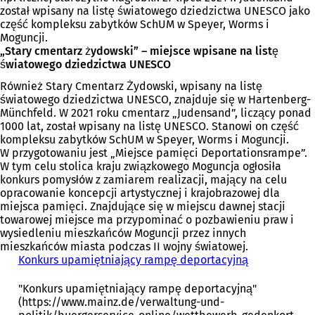
został wpisany na listę światowego dziedzictwa UNESCO jako
część kompleksu zabytków SchUM w Speyer, Worms i
Moguncji.
„Stary cmentarz żydowski” – miejsce wpisane na listę
światowego dziedzictwa UNESCO
Również Stary Cmentarz Żydowski, wpisany na listę
światowego dziedzictwa UNESCO, znajduje się w Hartenberg-
Münchfeld. W 2021 roku cmentarz „Judensand”, liczący ponad
1000 lat, został wpisany na listę UNESCO. Stanowi on część
kompleksu zabytków SchUM w Speyer, Worms i Moguncji.
W przygotowaniu jest „Miejsce pamięci Deportationsrampe”.
W tym celu stolica kraju związkowego Moguncja ogłosiła
konkurs pomysłów z zamiarem realizacji, mający na celu
opracowanie koncepcji artystycznej i krajobrazowej dla
miejsca pamięci. Znajdujące się w miejscu dawnej stacji
towarowej miejsce ma przypominać o pozbawieniu praw i
wysiedleniu mieszkańców Moguncji przez innych
mieszkańców miasta podczas II wojny światowej.
Konkurs upamiętniający rampę deportacyjną
"Konkurs upamiętniający rampę deportacyjną"
(https://www.mainz.de/verwaltung-und-