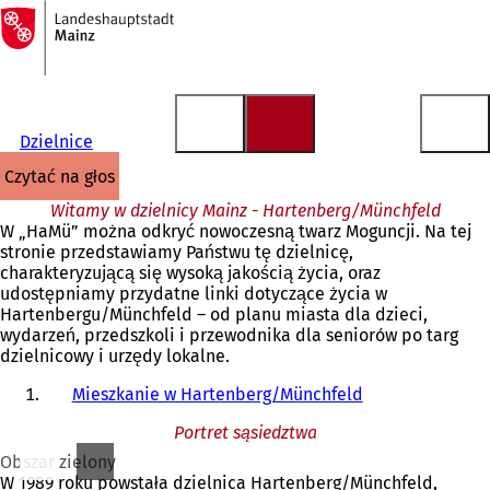
Do
strony
Przejdź do treści
głównej
Dzielnice
czytać na głos
Witamy w dzielnicy Mainz - Hartenberg/Münchfeld
W „HaMü” można odkryć nowoczesną twarz Moguncji. Na tej
stronie przedstawiamy Państwu tę dzielnicę,
charakteryzującą się wysoką jakością życia, oraz
udostępniamy przydatne linki dotyczące życia w
Hartenbergu/Münchfeld – od planu miasta dla dzieci,
wydarzeń, przedszkoli i przewodnika dla seniorów po targ
dzielnicowy i urzędy lokalne.
Mieszkanie w Hartenberg/Münchfeld
Portret sąsiedztwa
Obszar zielony
W 1989 roku powstała dzielnica Hartenberg/Münchfeld,