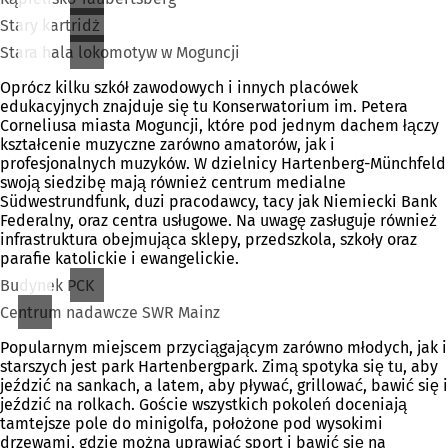
Stary kartridż
Stara hala lokomotyw w Moguncji
Oprócz kilku szkół zawodowych i innych placówek
edukacyjnych znajduje się tu Konserwatorium im. Petera
Corneliusa miasta Moguncji, które pod jednym dachem łączy
kształcenie muzyczne zarówno amatorów, jak i
profesjonalnych muzyków. W dzielnicy Hartenberg-Münchfeld
swoją siedzibę mają również centrum medialne
Südwestrundfunk, duzi pracodawcy, tacy jak Niemiecki Bank
Federalny, oraz centra usługowe. Na uwagę zasługuje również
infrastruktura obejmująca sklepy, przedszkola, szkoły oraz
parafie katolickie i ewangelickie.
Budynek PCK
Centrum nadawcze SWR Mainz
Popularnym miejscem przyciągającym zarówno młodych, jak i
starszych jest park Hartenbergpark. Zimą spotyka się tu, aby
jeździć na sankach, a latem, aby pływać, grillować, bawić się i
jeździć na rolkach. Goście wszystkich pokoleń doceniają
tamtejsze pole do minigolfa, położone pod wysokimi
drzewami, gdzie można uprawiać sport i bawić się na