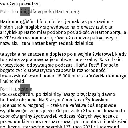
świeżym powietrzu.
Pole do minigolfa w parku Hartenberg
Hartenberg/Münchfeld nie jest jednak tak pozbawione
historii, jak mogłoby się wydawać na pierwszy rzut oka:
arcybiskup Hatto miał podobno posiadłość w Hartenbergu, a
w XIV wieku wspomina się również o rodzie patrycjuszy o
nazwisku „zum Hattenberg”. Jednak dzielnica
ta zyskała na znaczeniu dopiero po II wojnie światowej, kiedy
to została zaplanowana jako obszar mieszkalny. Sąsiedzkie
uroczystości odbywają się podczas „HaMü-Fest”. Ponadto
bogate życie stowarzyszeń zapewnia różnorodność i
towarzyskość wśród ponad 18 000 mieszkańców Hartenbergu
i Münchfeld.
Fort Hauptstein
Podczas spaceru po dzielnicy uwagę przyciągają dawne
budowle obronne. Na Starym Cmentarzu Żydowskim –
Judensand w Moguncji – czeka na Państwa coś naprawdę
wyjątkowego i znaczącego. Od początku XI wieku chowano tu
członków gminy żydowskiej. Podczas różnych wycieczek z
przewodnikiem można spacerować po cmentarzu i podziwiać
np. liczne, starożytne nagrobki! 27 lipca 2021 r. Judensand