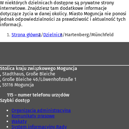
W niektórych dzielnicach dostępne są prywatne strony
internetowe. Znajdziesz tam dodatkowe informacje
dotyczące życia w danej okolicy. Miasto Moguncja nie ponosi
jednak odpowiedzialności za prawdziwość i aktualność tych
informacji.
Jesteś
Strona główna
Dzielnice
Hartenberg/Münchfeld
tutaj:
Obszar
stóp
Stolica kraju związkowego Moguncja
,
Stadthaus, Große Bleiche
, Große Bleiche 46/Löwenhofstraße 1
, 55116 Moguncja
115 – numer telefonu urzędów
Szybki dostęp
Organizacja administracyjna
Komunikaty prasowe
Wakaty
System informacyjny Rady