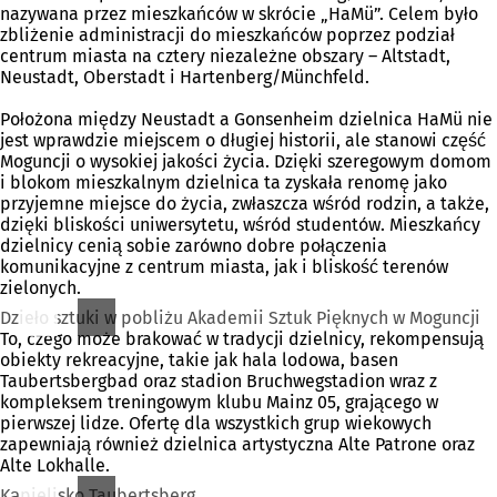
nazywana przez mieszkańców w skrócie „HaMü”. Celem było
zbliżenie administracji do mieszkańców poprzez podział
centrum miasta na cztery niezależne obszary – Altstadt,
Neustadt, Oberstadt i Hartenberg/Münchfeld.
Położona między Neustadt a Gonsenheim dzielnica HaMü nie
jest wprawdzie miejscem o długiej historii, ale stanowi część
Moguncji o wysokiej jakości życia. Dzięki szeregowym domom
i blokom mieszkalnym dzielnica ta zyskała renomę jako
przyjemne miejsce do życia, zwłaszcza wśród rodzin, a także,
dzięki bliskości uniwersytetu, wśród studentów. Mieszkańcy
dzielnicy cenią sobie zarówno dobre połączenia
komunikacyjne z centrum miasta, jak i bliskość terenów
zielonych.
Dzieło sztuki w pobliżu Akademii Sztuk Pięknych w Moguncji
To, czego może brakować w tradycji dzielnicy, rekompensują
obiekty rekreacyjne, takie jak hala lodowa, basen
Taubertsbergbad oraz stadion Bruchwegstadion wraz z
kompleksem treningowym klubu Mainz 05, grającego w
pierwszej lidze. Ofertę dla wszystkich grup wiekowych
zapewniają również dzielnica artystyczna Alte Patrone oraz
Alte Lokhalle.
Kąpielisko Taubertsberg