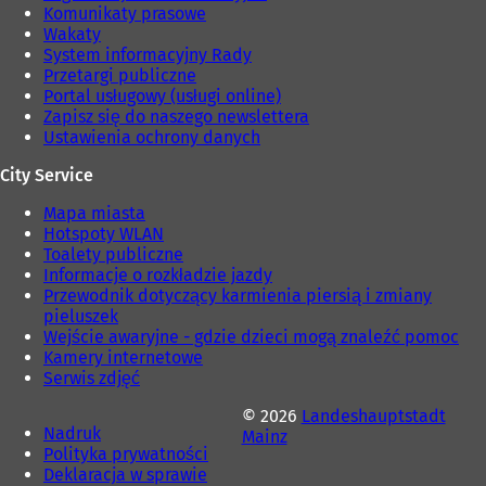
Komunikaty prasowe
Wakaty
System informacyjny Rady
Przetargi publiczne
Portal usługowy (usługi online)
Zapisz się do naszego newslettera
Ustawienia ochrony danych
City Service
Mapa miasta
Hotspoty WLAN
Toalety publiczne
Informacje o rozkładzie jazdy
Przewodnik dotyczący karmienia piersią i zmiany
pieluszek
Wejście awaryjne - gdzie dzieci mogą znaleźć pomoc
Kamery internetowe
Serwis zdjęć
© 2026
Landeshauptstadt
Nadruk
Mainz
Polityka prywatności
Deklaracja w sprawie