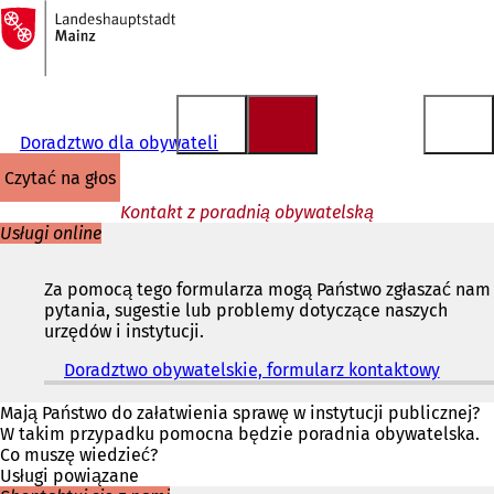
Do
strony
Przejdź do treści
głównej
Doradztwo dla obywateli
czytać na głos
Kontakt z poradnią obywatelską
Usługi online
Za pomocą tego formularza mogą Państwo zgłaszać nam
pytania, sugestie lub problemy dotyczące naszych
urzędów i instytucji.
Doradztwo obywatelskie, formularz kontaktowy
(
O
t
Mają Państwo do załatwienia sprawę w instytucji publicznej?
w
W takim przypadku pomocna będzie poradnia obywatelska.
i
Co muszę wiedzieć?
e
Usługi powiązane