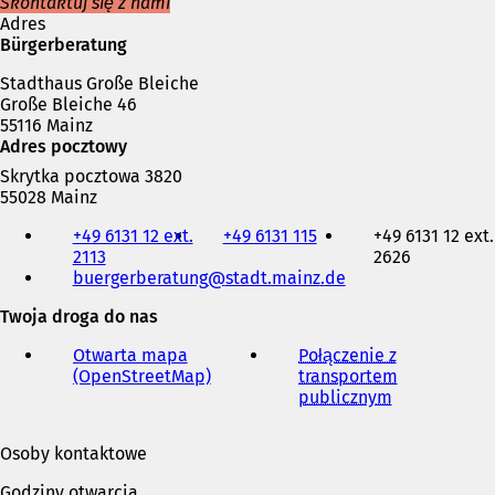
r
Skontaktuj się z nami
a
Adres
s
Bürgerberatung
i
Stadthaus Große Bleiche
ę
Große Bleiche 46
w
55116 Mainz
n
Adres pocztowy
o
w
Skrytka pocztowa 3820
e
55028 Mainz
j
Telefon,
k
+49 6131 12 ext.
+49 6131 115
+49 6131 12 ext.
faks
a
2113
2626
i
r
buergerberatung
stadt.mainz
de
adres
c
e-
Twoja droga do nas
i
mail
e
Otwarta mapa
Połączenie z
)
(OpenStreetMap)
(
transportem
O
publicznym
(
t
O
w
t
Osoby kontaktowe
i
w
e
i
Godziny otwarcia