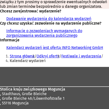
związku z tym prosimy o sprawdzenie ewentualnych odwołań
lub zmian terminów bezpośrednio u danego organizatora.
Chcesz zarejestrować wydarzenie?
Dodawanie wydarzenia do kalendarza wydarzeń
Czy chcesz uzyskać zezwolenie na wydarzenie publiczne?
Informacje o zezwoleniach wymaganych do
zorganizowania wydarzenia publicznego
Informacje
Kalendarz wydarzeń jest ofertą INFO Networking GmbH
Jesteś
Strona główna
Odkryj oferty
Festiwale i wydarzenia
tutaj:
Kalendarz wydarzeń
Obszar
stóp
Stolica kraju związkowego Moguncja
,
Stadthaus, Große Bleiche
, Große Bleiche 46/Löwenhofstraße 1
, 55116 Moguncja