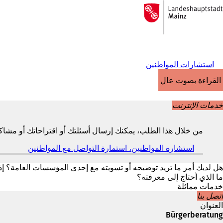
إلى
الصفحة
الانتقال إلى المحتوى
الرئيسية
استشارات المواطنين
القراءة بصوت عالٍ
خدمات الإنترنت
من خلال هذا الطلب، يمكنك إرسال أسئلتك أو اقتراحاتك أو مشاكلك
استشارة المواطنين، استمارة التواصل مع المواطنين
(
ي
ف
هل لديك أمر ما تريد توضيحه أو تسويته مع إحدى المؤسسات العامة؟ إ
ت
ما الذي أحتاج إلى معرفته؟
ح
خدمات مماثلة
ف
اتصل بنا
ي
العنوان
ع
Bürgerberatung