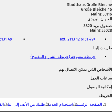
ل
Stadthaus Große Bleiche
ا
Große Bleiche 46
م
55116 Mainz
ة
العنوان البريدي
ت
ب
صندوق بريد 3820
و
55028 Mainz
ي
الهاتف
ب
+49 6131 115
+49 6131 12 ext. 2113
والفاكس
ج
وعنوان
طريقك إلينا
د
البريد
ي
الإلكتروني
خريطة مفتوحة (خريطة الشارع المفتوح)
(
د
ي
ة
ف
)
الأشخاص الذين يمكن الاتصال بهم
ت
ح
ساعات العمل
ف
ي
إمكانية الوصول
ع
ل
الخريطة
ا
أنت
م
الصفحة الرئيسية
استخدام الخدمة
طلبك من الألف إلى الياء
الق
هنا
ة