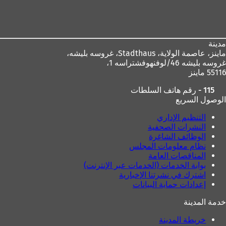
منطقة
ت
ب
القدم
و
ي
ب
مدينة
ج
ماينز، عاصمة الولاية،
Stadthaus، غروسه بليشه،
د
غروسه بليشه 46/لوفنهوفشتراسه 1،
ي
55116 ماينز
د
ة
115 - رقم هاتف السلطات
)
الوصول السريع
التنظيم الإداري
النشرات الصحفية
الوظائف الشاغرة
نظام معلومات المجلس
المناقصات العامة
بوابة الخدمات (الخدمات عبر الإنترنت)
اشترك في نشرتنا الإخبارية
إعدادات حماية البيانات
خدمة المدينة
خريطة المدينة