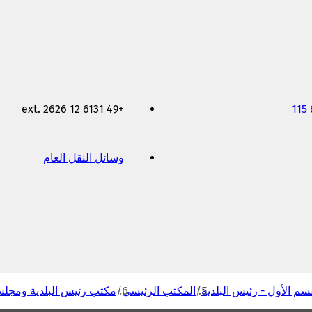
+49 6131 12 ext. 2626
وسائل النقل العام
(
ي
ف
ت
ح
ف
ي
ع
ل
ا
م
سم الأول - رئيس البلدية
المكتب الرئيسي
مكتب رئيس البلدية ومجلس
ة