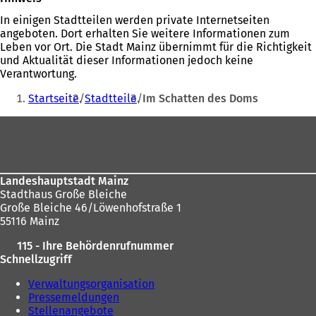
In einigen Stadtteilen werden private Internetseiten
angeboten. Dort erhalten Sie weitere Informationen zum
Leben vor Ort. Die Stadt Mainz übernimmt für die Richtigkeit
und Aktualität dieser Informationen jedoch keine
Verantwortung.
Sie
Startseite
Stadtteile
Im Schatten des Doms
befinden
Fußbereich
sich
hier:
Landeshauptstadt Mainz
Stadthaus Große Bleiche
Große Bleiche 46/Löwenhofstraße 1
55116 Mainz
115 - Ihre Behördenrufnummer
Schnellzugriff
Verwaltungsorganisation
Pressemeldungen
Stellenangebote