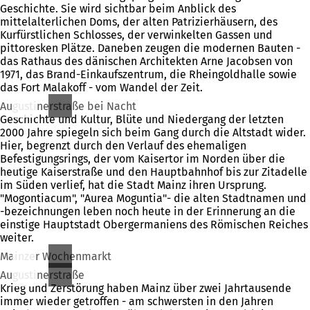
Geschichte. Sie wird sichtbar beim Anblick des
mittelalterlichen Doms, der alten Patrizierhäusern, des
Kurfürstlichen Schlosses, der verwinkelten Gassen und
pittoresken Plätze. Daneben zeugen die modernen Bauten -
das Rathaus des dänischen Architekten Arne Jacobsen von
1971, das Brand-Einkaufszentrum, die Rheingoldhalle sowie
das Fort Malakoff - vom Wandel der Zeit.
Augustinerstraße bei Nacht
Geschichte und Kultur, Blüte und Niedergang der letzten
2000 Jahre spiegeln sich beim Gang durch die Altstadt wider.
Hier, begrenzt durch den Verlauf des ehemaligen
Befestigungsrings, der vom Kaisertor im Norden über die
heutige Kaiserstraße und den Hauptbahnhof bis zur Zitadelle
im Süden verlief, hat die Stadt Mainz ihren Ursprung.
"Mogontiacum", "Aurea Moguntia"- die alten Stadtnamen und
-bezeichnungen leben noch heute in der Erinnerung an die
einstige Hauptstadt Obergermaniens des Römischen Reiches
weiter.
Mainzer Wochenmarkt
Augustinerstraße
Krieg und Zerstörung haben Mainz über zwei Jahrtausende
immer wieder getroffen - am schwersten in den Jahren