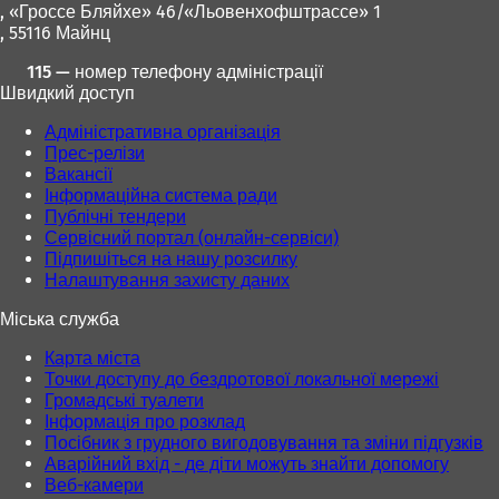
, «Гроссе Бляйхе» 46/«Льовенхофштрассе» 1
, 55116 Майнц
115 — номер телефону адміністрації
Швидкий доступ
Адміністративна організація
Прес-релізи
Вакансії
Інформаційна система ради
Публічні тендери
Сервісний портал (онлайн-сервіси)
Підпишіться на нашу розсилку
Налаштування захисту даних
Міська служба
Карта міста
Точки доступу до бездротової локальної мережі
Громадські туалети
Інформація про розклад
Посібник з грудного вигодовування та зміни підгузків
Аварійний вхід - де діти можуть знайти допомогу
Веб-камери