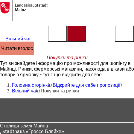
На
головну
Перейти до змісту
сторінку
Вільний час
читати вголос
Покупки та ринки
Тут ви знайдете інформацію про можливості для шопінгу в
Майнці. Ринки, фермерські магазини, насолода від кави або
товари з ярмарку - тут є що відкрити для себе.
Ти
Головна сторінка
Відкрийте для себе пропозиції
тут:
Вільний час
Покупки та ринки
Зона
для
ніг
Столиця землі Майнц
,
Stadthaus «Гроссе Бляйхе»