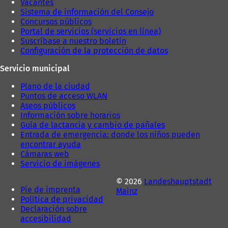
a
)
Vacantes
)
Sistema de información del Consejo
Concursos públicos
Portal de servicios (servicios en línea)
Suscríbase a nuestro boletín
Configuración de la protección de datos
Servicio municipal
Plano de la ciudad
Puntos de acceso WLAN
Aseos públicos
Información sobre horarios
Guía de lactancia y cambio de pañales
Entrada de emergencia: donde los niños pueden
encontrar ayuda
Cámaras web
Servicio de imágenes
© 2026
Landeshauptstadt
Pie de imprenta
Mainz
Política de privacidad
Declaración sobre
accesibilidad