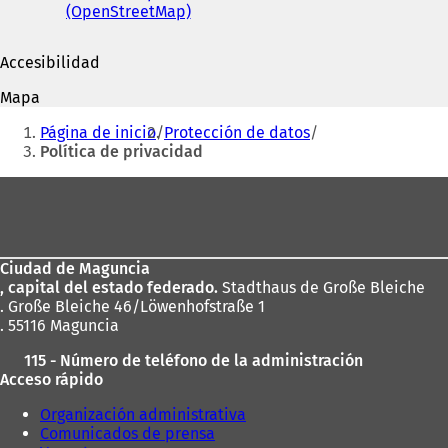
(OpenStreetMap)
(
S
S
e
e
a
Accesibilidad
a
b
b
r
Mapa
r
e
Estás
e
e
Página de inicio
Protección de datos
aquí:
e
n
Política de privacidad
n
u
u
n
Zona
n
a
de
a
n
n
u
los
u
e
Ciudad de Maguncia
pies
e
v
, capital del estado federado.
Stadthaus de Große Bleiche
v
a
. Große Bleiche 46/Löwenhofstraße 1
a
p
. 55116 Maguncia
p
e
e
s
115 - Número de teléfono de la administración
s
t
Acceso rápido
t
a
a
ñ
Organización administrativa
ñ
a
Comunicados de prensa