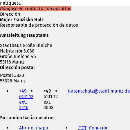
netiqueta
Póngase en contacto con nosotros
Dirección
Mujer Franziska Holz
Responsable de protección de datos
Amtsleitung Hauptamt
Stadthaus Große Bleiche
Habitación3.038
Große Bleiche 46
55116 Mainz
Dirección postal
Postal 3820
55028 Mainz
Teléfono,
+49
+49
datenschutz
stadt.mainz
de
fax
6131 12
6131 12
y
ext.
ext.
dirección
2216
3008
de
correo
Su camino hacia nosotros
electrónico
Abrir el mapa
OCT
- Conexión
(