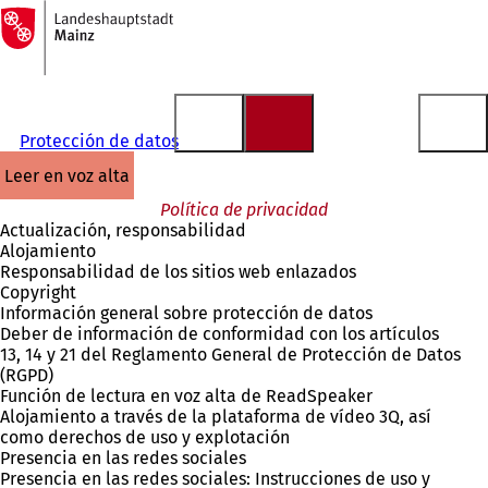
A
la
Saltar al contenido
página
de
inicio
Protección de datos
leer en voz alta
Política de privacidad
Actualización, responsabilidad
Alojamiento
Responsabilidad de los sitios web enlazados
Copyright
Información general sobre protección de datos
Deber de información de conformidad con los artículos
13, 14 y 21 del Reglamento General de Protección de Datos
(RGPD)
Función de lectura en voz alta de ReadSpeaker
Alojamiento a través de la plataforma de vídeo 3Q, así
como derechos de uso y explotación
Presencia en las redes sociales
Presencia en las redes sociales: Instrucciones de uso y