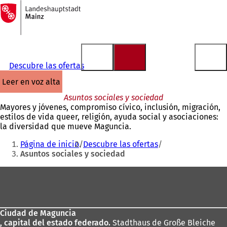
A
la
Saltar al contenido
página
de
inicio
Descubre las ofertas
leer en voz alta
Asuntos sociales y sociedad
Mayores y jóvenes, compromiso cívico, inclusión, migración,
estilos de vida queer, religión, ayuda social y asociaciones:
la diversidad que mueve Maguncia.
Estás
Página de inicio
Descubre las ofertas
aquí:
Asuntos sociales y sociedad
Zona
de
los
Ciudad de Maguncia
pies
, capital del estado federado.
Stadthaus de Große Bleiche