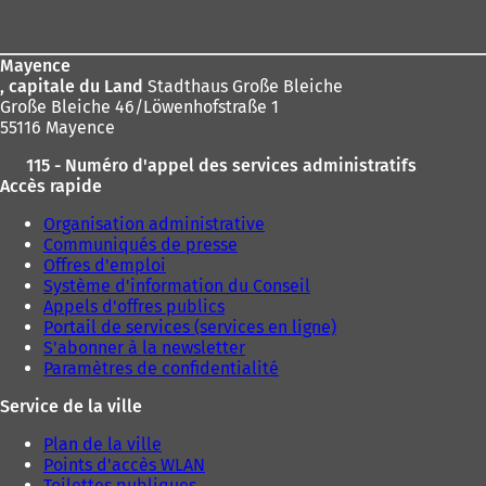
de
page
Mayence
, capitale du Land
Stadthaus Große Bleiche
Große Bleiche 46/Löwenhofstraße 1
55116 Mayence
115 - Numéro d'appel des services administratifs
Accès rapide
Organisation administrative
Communiqués de presse
Offres d'emploi
Système d'information du Conseil
Appels d'offres publics
Portail de services (services en ligne)
S'abonner à la newsletter
Paramètres de confidentialité
Service de la ville
Plan de la ville
Points d'accès WLAN
Toilettes publiques