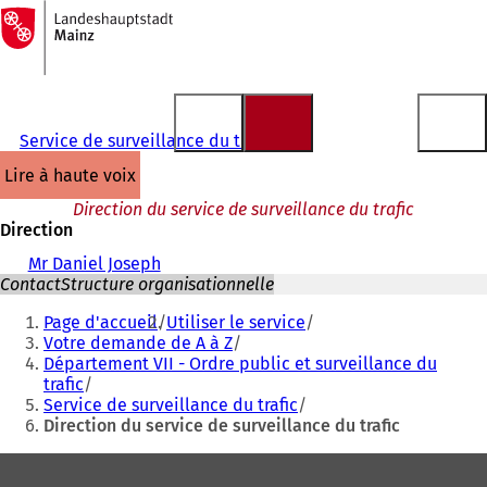
Vers
la
Accéder au contenu
page
d'accueil
Service de surveillance du trafic
lire à haute voix
Direction du service de surveillance du trafic
Direction
Mr Daniel Joseph
Contact
Structure organisationnelle
Vous
Page d'accueil
Utiliser le service
êtes
Votre demande de A à Z
Département VII - Ordre public et surveillance du
ici
trafic
:
Service de surveillance du trafic
Direction du service de surveillance du trafic
Pied