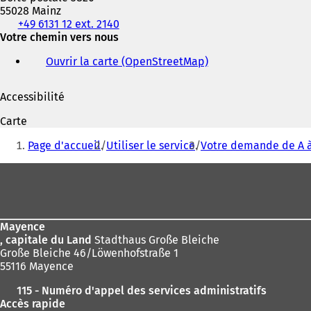
55028 Mainz
Téléphone,
+49 6131 12 ext. 2140
fax
Votre chemin vers nous
et
Ouvrir la carte (OpenStreetMap)
(
adresse
S
électronique
'
Accessibilité
o
u
Carte
v
Vous
r
Page d'accueil
Utiliser le service
Votre demande de A à
êtes
e
d
Pied
ici
a
de
:
n
s
page
u
Mayence
n
, capitale du Land
Stadthaus Große Bleiche
n
Große Bleiche 46/Löwenhofstraße 1
o
55116 Mayence
u
v
115 - Numéro d'appel des services administratifs
e
Accès rapide