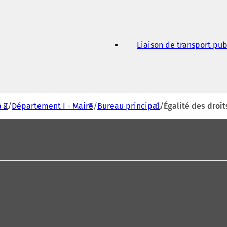
Liaison de transport pub
 Z
Département I - Maire
Bureau principal
Égalité des droi