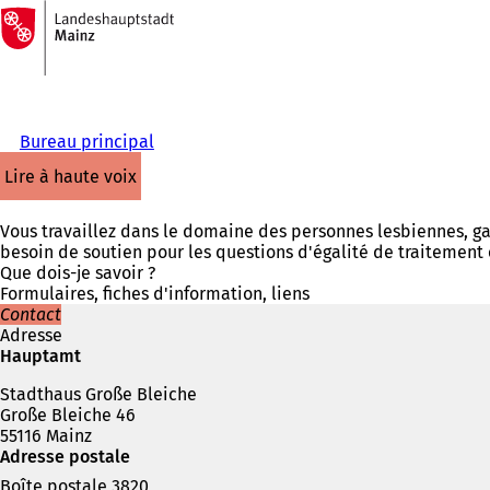
Vers
la
Accéder au contenu
page
d'accueil
Bureau principal
lire à haute voix
Vous travaillez dans le domaine des personnes lesbiennes, ga
besoin de soutien pour les questions d'égalité de traitement 
Que dois-je savoir ?
Formulaires, fiches d'information, liens
Contact
Adresse
Hauptamt
Stadthaus Große Bleiche
Große Bleiche 46
55116 Mainz
Adresse postale
Boîte postale 3820