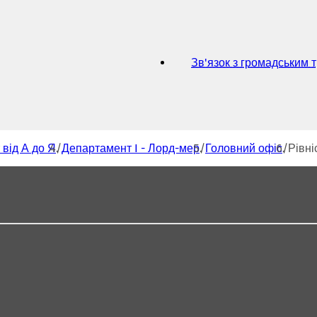
Зв'язок з громадським 
 від А до Я
Департамент I - Лорд-мер
Головний офіс
Рівні