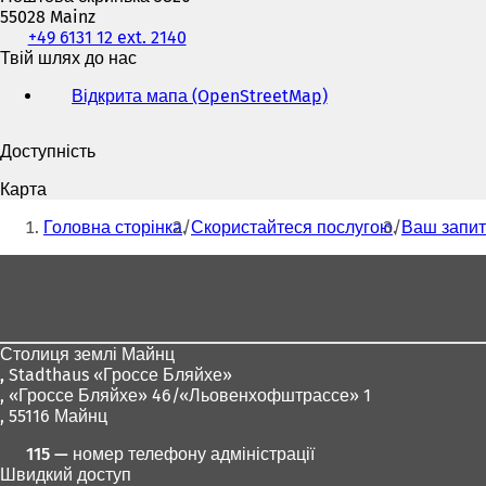
55028 Mainz
Телефон,
+49 6131 12 ext. 2140
факс
Твій шлях до нас
та
Відкрита мапа (OpenStreetMap)
(
адреса
В
електронної
і
пошти
Доступність
д
к
Карта
р
Ти
и
Головна сторінка
Скористайтеся послугою
Ваш запит
тут:
в
а
Зона
є
для
т
ь
ніг
с
Столиця землі Майнц
я
,
Stadthaus «Гроссе Бляйхе»
в
, «Гроссе Бляйхе» 46/«Льовенхофштрассе» 1
н
, 55116 Майнц
о
в
115 — номер телефону адміністрації
і
Швидкий доступ