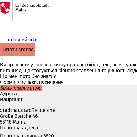
На
головну
Перейти до змісту
сторінку
Головний офіс
читати вголос
Ви працюєте у сфері захисту прав лесбійок, геїв, бісексуал
питаннях, що стосуються рівного ставлення та рівності люд
Що мені потрібно знати?
Форми, листівки, посилання
Зв'яжіться з нами
Адреса
Hauptamt
Stadthaus Große Bleiche
Große Bleiche 46
55116 Mainz
Поштова адреса
Поштова скринька 3820