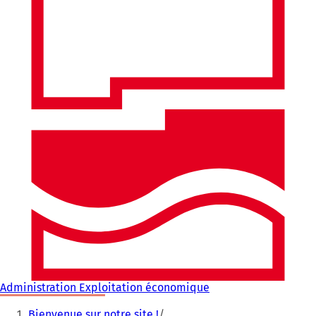
Administration Exploitation économique
Vous
Bienvenue sur notre site !