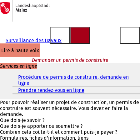
Vers
la
Accéder au contenu
page
d'accueil
Surveillance des travaux
lire à haute voix
Demander un permis de construire
Services en ligne
Procédure de permis de construire, demande en
ligne
(
S
Prendre rendez-vous en ligne
(
'
S
o
'
Pour pouvoir réaliser un projet de construction, un permis de
u
o
construire est souvent nécessaire. Vous devez en faire la
v
u
demande.
r
v
Que dois-je savoir ?
e
r
Que dois-je apporter ou soumettre ?
d
e
Combien cela coûte-t-il et comment puis-je payer ?
a
d
Formulaires, fiches d'information, liens