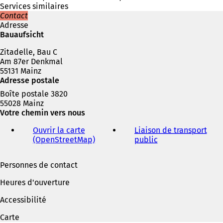
n
a
Services similaires
s
n
Contact
u
s
Adresse
n
u
Bauaufsicht
n
n
o
Zitadelle, Bau C
n
u
Am 87er Denkmal
o
v
55131 Mainz
u
e
Adresse postale
v
l
e
Boîte postale 3820
o
l
55028 Mainz
n
o
Votre chemin vers nous
g
n
l
g
Ouvrir la carte
Liaison de transport
e
l
(OpenStreetMap)
(
public
(
t
e
S
S
)
t
'
'
Personnes de contact
)
o
o
u
u
Heures d'ouverture
v
v
r
r
Accessibilité
e
e
d
d
Carte