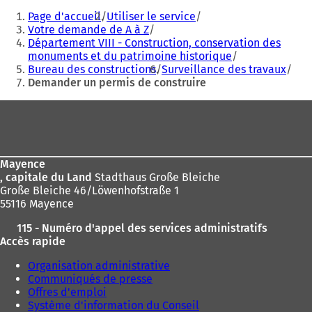
a
a
Vous
n
n
Page d'accueil
Utiliser le service
êtes
s
s
Votre demande de A à Z
u
u
Département VIII - Construction, conservation des
ici
n
n
monuments et du patrimoine historique
:
n
n
Bureau des constructions
Surveillance des travaux
o
o
Demander un permis de construire
u
u
Pied
v
v
e
e
de
l
l
page
o
o
n
n
Mayence
g
g
, capitale du Land
Stadthaus Große Bleiche
l
l
Große Bleiche 46/Löwenhofstraße 1
e
e
55116 Mayence
t
t
)
)
115 - Numéro d'appel des services administratifs
Accès rapide
Organisation administrative
Communiqués de presse
Offres d'emploi
Système d'information du Conseil