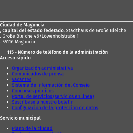
Zona
u
e
de
v
los
a
p
Ciudad de Maguncia
pies
e
, capital del estado federado.
Stadthaus de Große Bleiche
s
. Große Bleiche 46/Löwenhofstraße 1
t
. 55116 Maguncia
a
ñ
115 - Número de teléfono de la administración
a
Acceso rápido
)
Organización administrativa
Comunicados de prensa
Vacantes
Sistema de información del Consejo
Concursos públicos
Portal de servicios (servicios en línea)
Suscríbase a nuestro boletín
Configuración de la protección de datos
Servicio municipal
Plano de la ciudad