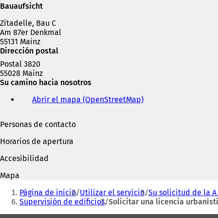
n
Bauaufsicht
a
Zitadelle, Bau C
n
Am 87er Denkmal
u
55131 Mainz
e
Dirección postal
v
a
Postal 3820
p
55028 Mainz
e
Su camino hacia nosotros
s
t
Abrir el mapa (OpenStreetMap)
(
a
S
ñ
e
Personas de contacto
a
a
)
b
Horarios de apertura
r
e
Accesibilidad
e
n
Mapa
u
Estás
n
Página de inicio
Utilizar el servicio
Su solicitud de la A 
aquí:
a
Supervisión de edificios
Solicitar una licencia urbaníst
n