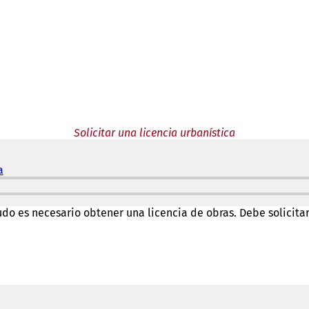
Solicitar una licencia urbanística
a
(
S
e
a
do es necesario obtener una licencia de obras. Debe solicita
b
r
e
e
n
u
n