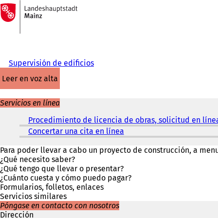
A
la
Saltar al contenido
página
de
inicio
Supervisión de edificios
leer en voz alta
Servicios en línea
Procedimiento de licencia de obras, solicitud en líne
Concertar una cita en línea
(
S
e
Para poder llevar a cabo un proyecto de construcción, a menu
a
¿Qué necesito saber?
b
¿Qué tengo que llevar o presentar?
r
¿Cuánto cuesta y cómo puedo pagar?
e
Formularios, folletos, enlaces
e
Servicios similares
n
Póngase en contacto con nosotros
u
Dirección