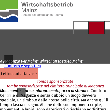
Alla
pagina
Vai al contenuto
iniziale
A Magonza! Per Mainz! Wirtschaftsbetrieb Mainz!
Cimitero e sepoltura
lettura ad alta voce
Tombe sponsorizzate
Tombe sponsorizzate nel cimitero principale di Magonza
Monumento storico, pluripremiato, ricco di storia:
il Cimitero
Centrale di Magonza è senza dubbio un luogo davvero
speciale, un simbolo della nostra bella città. Ma anche qui il
tempo lascia il segno. Alcune delle sue imponenti cripte,
monumenti e lapidi sono deteriorati o rischiano addirittura