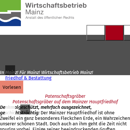
Zur
Startseite
Inhalt anspringen
In Mainz! Für Mainz! Wirtschaftsbetrieb Mainz!
Friedhof & Bestattung
vorlesen
Patenschaftsgräber
Patenschaftsgräber auf dem Mainzer Hauptfriedhof
Denkmalgeschützt, mehrfach ausgezeichnet,
geschichtsträchtig:
Der Mainzer Hauptfriedhof ist ohne
Zweifel ein ganz besonderes Fleckchen Erde, ein Wahrzeichen
unserer schönen Stadt. Doch auch an ihm geht die Zeit nicht
spurlos vorbei. Einige seiner beeindruckenden Gruften,