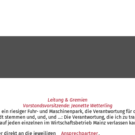
Leitung & Gremien
Vorstandsvorsitzende: Jeanette Wetterling
 ein riesiger Fuhr- und Maschinenpark, die Verantwortung für
dt stemmen und, und, und …: Die Verantwortung, die ich zu tra
auf jeden einzelnen im Wirtschaftsbetrieb Mainz verlassen ka
r direkt an die jeweiligen
Ansprechpartner
(Öffnet
.