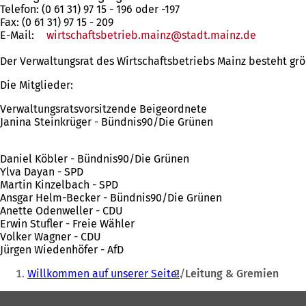
Telefon: (0 61 31) 97 15 - 196 oder -197
Fax: (0 61 31) 97 15 - 209
E-Mail:
wirtschaftsbetrieb.mainz
stadt.mainz
de
Der Verwaltungsrat des Wirtschaftsbetriebs Mainz besteht größ
Die Mitglieder:
Verwaltungsratsvorsitzende Beigeordnete
Janina Steinkrüger - Bündnis90/Die Grünen
Daniel Köbler - Bündnis90/Die Grünen
Ylva Dayan - SPD
Martin Kinzelbach - SPD
Ansgar Helm-Becker - Bündnis90/Die Grünen
Anette Odenweller - CDU
Erwin Stufler - Freie Wähler
Volker Wagner - CDU
Jürgen Wiedenhöfer - AfD
Sie
Willkommen auf unserer Seite!
Leitung & Gremien
befinden
Fußbereich
sich