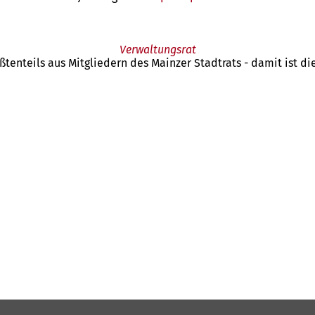
in
einem
neuen
Verwaltungsrat
Tab)
tenteils aus Mitgliedern des Mainzer Stadtrats - damit ist die