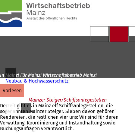
Zur
Startseite
Inhalt anspringen
In Mainz! Für Mainz! Wirtschaftsbetrieb Mainz!
Neubau & Hochwasserschutz
vorlesen
Mainzer Steiger/Schiffsanlegestellen
Derzeit gibt es in Mainz elf Schiffsanlegestellen, die
sogenannten Mainzer Steiger. Sieben davon gehören
Reedereien, die restlichen vier uns: Wir sind für deren
Verwaltung, Koordinierung und Instandhaltung sowie
Buchungsanfragen verantwortlich.