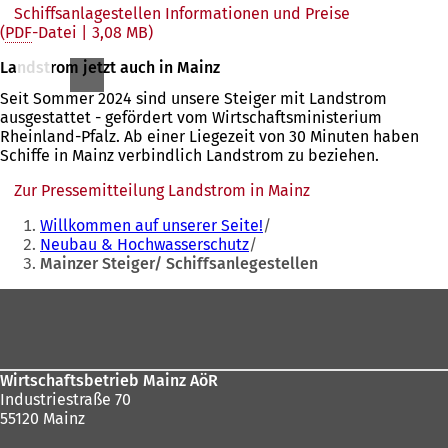
Schiffsanlagestellen Informationen und Preise
PDF
-Datei
3,08 MB
Landstrom jetzt auch in Mainz
Seit Sommer 2024 sind unsere Steiger mit Landstrom
ausgestattet - gefördert vom Wirtschaftsministerium
Rheinland-Pfalz. Ab einer Liegezeit von 30 Minuten haben
Schiffe in Mainz verbindlich Landstrom zu beziehen.
Zur Pressemitteilung Landstrom in Mainz
(Öffnet
Sie
in
Willkommen auf unserer Seite!
einem
befinden
Neubau & Hochwasserschutz
neuen
Mainzer Steiger/ Schiffsanlegestellen
sich
Tab)
hier:
Fußbereich
Wirtschaftsbetrieb Mainz AöR
Industriestraße 70
55120 Mainz