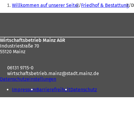
Sie
Willkommen auf unserer Seite!
Friedhof & Bestattung
D
befinden
Fußbereich
sich
hier:
Wirtschaftsbetrieb Mainz AöR
Industriestraße 70
55120 Mainz
06131 9715-0
wirtschaftsbetrieb.mainz
stadt.mainz
de
Datenschutzeinstellungen
Impressum
Barrierefreiheit
Datenschutz