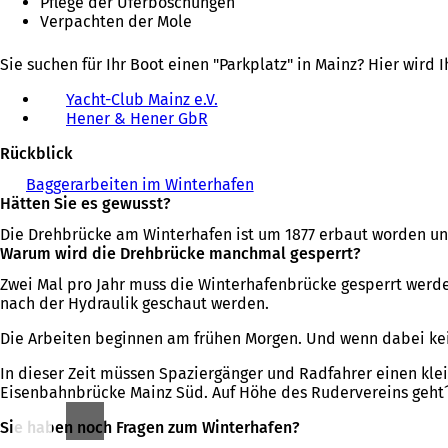
Pflege der Uferböschungen
Verpachten der Mole
Sie suchen für Ihr Boot einen "Parkplatz" in Mainz? Hier wird 
Yacht-Club Mainz e.V.
(
Hener & Hener GbR
(
Ö
Ö
f
Rückblick
f
f
f
n
Baggerarbeiten im Winterhafen
(
n
e
Hätten Sie es gewusst?
Ö
e
t
f
t
i
Die Drehbrücke am Winterhafen ist um 1877 erbaut worden und 
f
i
n
Warum wird die Drehbrücke manchmal gesperrt?
n
n
e
e
Zwei Mal pro Jahr muss die Winterhafenbrücke gesperrt werd
e
i
t
nach der Hydraulik geschaut werden.
i
n
i
n
e
n
Die Arbeiten beginnen am frühen Morgen. Und wenn dabei kei
e
m
e
m
n
In dieser Zeit müssen Spaziergänger und Radfahrer einen klei
i
n
e
Eisenbahnbrücke Mainz Süd. Auf Höhe des Rudervereins geht´
n
e
u
e
u
e
Sie haben noch Fragen zum Winterhafen?
m
e
n