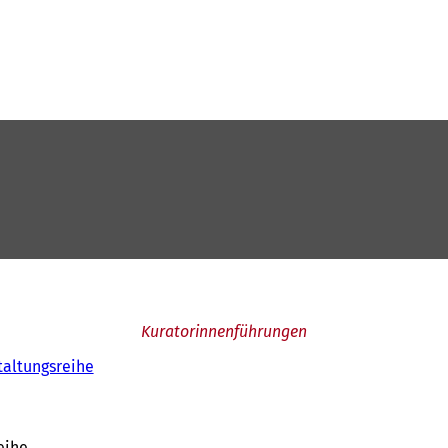
Kuratorinnenführungen
altungsreihe
eihe