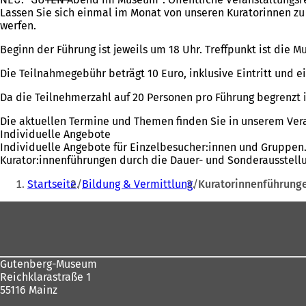
Lassen Sie sich einmal im Monat von unseren Kuratorinnen zu
werfen.
Beginn der Führung ist jeweils um 18 Uhr. Treffpunkt ist die
Die Teilnahmegebühr beträgt 10 Euro, inklusive Eintritt und 
Da die Teilnehmerzahl auf 20 Personen pro Führung begrenzt is
Die aktuellen Termine und Themen finden Sie in unserem Ver
Individuelle Angebote
Individuelle Angebote für Einzelbesucher:innen und Gruppe
Kurator:innenführungen durch die Dauer- und Sonderausstell
Sie
Startseite
Bildung & Vermittlung
Kuratorinnenführung
befinden
Fußbereich
sich
hier:
Gutenberg-Museum
Reichklarastraße 1
55116 Mainz