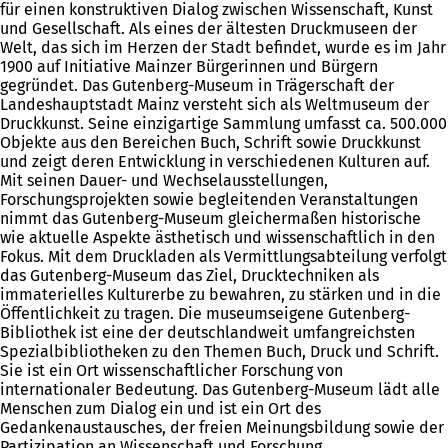
für einen konstruktiven Dialog zwischen Wissenschaft, Kunst
und Gesellschaft. Als eines der ältesten Druckmuseen der
Welt, das sich im Herzen der Stadt befindet, wurde es im Jahr
1900 auf Initiative Mainzer Bürgerinnen und Bürgern
gegründet. Das Gutenberg-Museum in Trägerschaft der
Landeshauptstadt Mainz versteht sich als Weltmuseum der
Druckkunst. Seine einzigartige Sammlung umfasst ca. 500.000
Objekte aus den Bereichen Buch, Schrift sowie Druckkunst
und zeigt deren Entwicklung in verschiedenen Kulturen auf.
Mit seinen Dauer- und Wechselausstellungen,
Forschungsprojekten sowie begleitenden Veranstaltungen
nimmt das Gutenberg-Museum gleichermaßen historische
wie aktuelle Aspekte ästhetisch und wissenschaftlich in den
Fokus. Mit dem Druckladen als Vermittlungsabteilung verfolgt
das Gutenberg-Museum das Ziel, Drucktechniken als
immaterielles Kulturerbe zu bewahren, zu stärken und in die
Öffentlichkeit zu tragen. Die museumseigene Gutenberg-
Bibliothek ist eine der deutschlandweit umfangreichsten
Spezialbibliotheken zu den Themen Buch, Druck und Schrift.
Sie ist ein Ort wissenschaftlicher Forschung von
internationaler Bedeutung. Das Gutenberg-Museum lädt alle
Menschen zum Dialog ein und ist ein Ort des
Gedankenaustausches, der freien Meinungsbildung sowie der
Partizipation an Wissenschaft und Forschung.