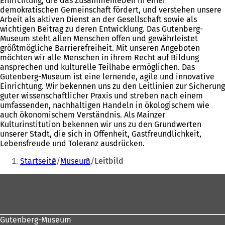
Einrichtung, die das Zusammenleben in einer
demokratischen Gemeinschaft fördert, und verstehen unsere
Arbeit als aktiven Dienst an der Gesellschaft sowie als
wichtigen Beitrag zu deren Entwicklung. Das Gutenberg-
Museum steht allen Menschen offen und gewährleistet
größtmögliche Barrierefreiheit. Mit unseren Angeboten
möchten wir alle Menschen in ihrem Recht auf Bildung
ansprechen und kulturelle Teilhabe ermöglichen. Das
Gutenberg-Museum ist eine lernende, agile und innovative
Einrichtung. Wir bekennen uns zu den Leitlinien zur Sicherung
guter wissenschaftlicher Praxis und streben nach einem
umfassenden, nachhaltigen Handeln in ökologischem wie
auch ökonomischem Verständnis. Als Mainzer
Kulturinstitution bekennen wir uns zu den Grundwerten
unserer Stadt, die sich in Offenheit, Gastfreundlichkeit,
Lebensfreude und Toleranz ausdrücken.
Sie
Startseite
Museum
Leitbild
befinden
Fußbereich
sich
hier:
Gutenberg-Museum