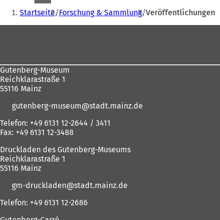
Sie
Startseite
Forschung & Sammlung
Veröffentlichungen
befinden
Fußbereich
sich
hier:
Gutenberg-Museum
Reichklarastraße 1
55116 Mainz
gutenberg-museum
stadt.mainz
de
Telefon: +49 6131 12-2644 / 3411
Fax: +49 6131 12-3488
Druckladen des Gutenberg-Museums
Reichklarastraße 1
55116 Mainz
gm-druckladen
stadt.mainz
de
Telefon: +49 6131 12-2686
Gutenberg-Carré