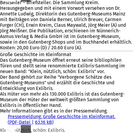
Bestseller – Briefsteller. Die Sammlung Kreim.
Herausgegeben und mit einem Vorwort versehen von Dr.
Annette Ludwig, Direktorin des Gutenberg-Museums Mainz
mit Beiträgen von Daniela Berner, Ulrich Breuer, Carmen
Furger (CH), Erwin Kreim, Claus Maywald, Jörg Meier (A) und
Jörg Meißner. Die Publikation, erschienen im Nünnerich-
Asmus Verlag & Media GmbH ist im Gutenberg-Museum,
sowie in den Gutenberg-Shops und im Buchhandel erhältlich.
Kosten: 20,00 Euro (D) / 20.60 Euro (A).
Große Geschichte im Kleinformat
Das Gutenberg-Museum öffnet erneut seine bibliophilen
Türen und stellt seine renommierte Exlibris-Sammlung im
neuen Band: "Klein, nützlich, schön: Exlibris" vor.
Der Band gehört zur Reihe "Verborgene Schätze des
Gutenberg-Museums" und erzählt die Geschichte und
Entwicklung von Exlibris.
Als Hüter von mehr als 130.000 Exlibris ist das Gutenberg-
Museum der Hüter der weltweit größten Sammlung von
Exlibris in öffentlicher Hand.
Mehr Informationen gibt es in der Pressemeldung.
Pressemeldung: Große Geschichte im Kleinformat.
PDF
-Datei
63,16 kB
Klein, nützlich, schön: Exlibris.