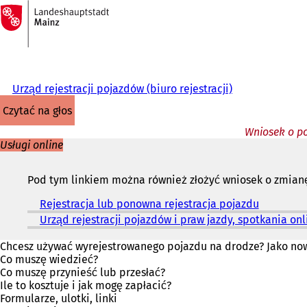
Do
strony
Przejdź do treści
głównej
Urząd rejestracji pojazdów (biuro rejestracji)
czytać na głos
Wniosek o po
Usługi online
Pod tym linkiem można również złożyć wniosek o zmia
Rejestracja lub ponowna rejestracja pojazdu
(
O
Urząd rejestracji pojazdów i praw jazdy, spotkania onl
t
w
Chcesz używać wyrejestrowanego pojazdu na drodze? Jako now
i
Co muszę wiedzieć?
e
Co muszę przynieść lub przesłać?
r
Ile to kosztuje i jak mogę zapłacić?
a
Formularze, ulotki, linki