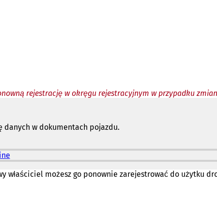
nowną rejestrację w okręgu rejestracyjnym w przypadku zmian
nę danych w dokumentach pojazdu.
ine
(
O
t
y właściciel możesz go ponownie zarejestrować do użytku dr
w
i
e
r