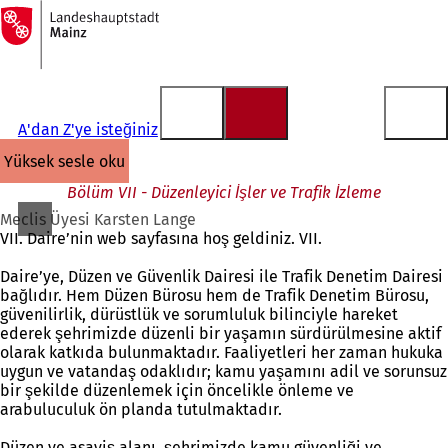
Ana
sayfaya
İçeriğe atla
A'dan Z'ye isteğiniz
yüksek sesle oku
Bölüm VII - Düzenleyici İşler ve Trafik İzleme
Meclis Üyesi Karsten Lange
VII. Daire’nin web sayfasına hoş geldiniz. VII.
Daire’ye, Düzen ve Güvenlik Dairesi ile Trafik Denetim Dairesi
bağlıdır. Hem Düzen Bürosu hem de Trafik Denetim Bürosu,
güvenilirlik, dürüstlük ve sorumluluk bilinciyle hareket
ederek şehrimizde düzenli bir yaşamın sürdürülmesine aktif
olarak katkıda bulunmaktadır. Faaliyetleri her zaman hukuka
uygun ve vatandaş odaklıdır; kamu yaşamını adil ve sorunsuz
bir şekilde düzenlemek için öncelikle önleme ve
arabuluculuk ön planda tutulmaktadır.
Düzen ve asayiş alanı, şehrimizde kamu güvenliği ve