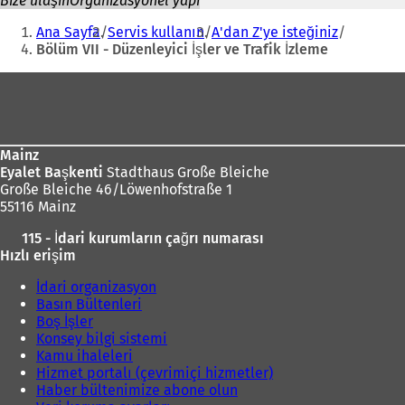
Bize ulaşın
Organizasyonel yapı
Buradasınız:
Ana Sayfa
Servis kullanın
A'dan Z'ye isteğiniz
Bölüm VII - Düzenleyici İşler ve Trafik İzleme
Ayak
bölgesi
Mainz
Eyalet Başkenti
Stadthaus Große Bleiche
Große Bleiche 46/Löwenhofstraße 1
55116 Mainz
115 - İdari kurumların çağrı numarası
Hızlı erişim
İdari organizasyon
Basın Bültenleri
Boş İşler
Konsey bilgi sistemi
Kamu ihaleleri
Hizmet portalı (çevrimiçi hizmetler)
Haber bültenimize abone olun