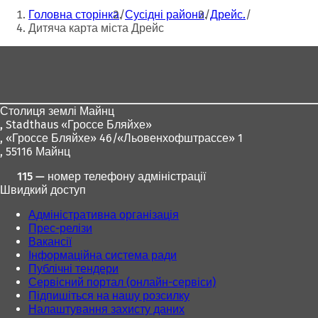
к
Ти
Головна сторінка
Сусідні райони
Дрейс.
р
тут:
Дитяча карта міста Дрейс
и
в
Зона
а
є
для
т
ніг
ь
с
Столиця землі Майнц
я
,
Stadthaus «Гроссе Бляйхе»
в
, «Гроссе Бляйхе» 46/«Льовенхофштрассе» 1
н
, 55116 Майнц
о
115 — номер телефону адміністрації
в
Швидкий доступ
і
й
Адміністративна організація
в
Прес-релізи
к
Вакансії
л
Інформаційна система ради
а
Публічні тендери
д
Сервісний портал (онлайн-сервіси)
ц
Підпишіться на нашу розсилку
і
Налаштування захисту даних
)