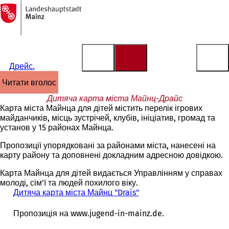
На
головну
Перейти до змісту
сторінку
Дрейс.
читати вголос
Дитяча карта міста Майнц-Драйс
Карта міста Майнца для дітей містить перелік ігрових
майданчиків, місць зустрічей, клубів, ініціатив, громад та
установ у 15 районах Майнца.
Пропозиції упорядковані за районами міста, нанесені на
карту району та доповнені докладним адресною довідкою.
Карта Майнца для дітей видається Управлінням у справах
молоді, сім'ї та людей похилого віку.
Дитяча карта міста Майнц "Drais"
(
В
і
Пропозиція на www.jugend-in-mainz.de.
д