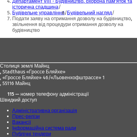
Департамент VIII - Будівництво, охорона пам'яток та
ь
ь
історична спадщина
с
с
Будівельне управління
Будівельний нагляд
я
я
Подати заяву на отримання дозволу на будівництво,
в
в
звільнення від процедури отримання дозволу на
н
н
будівництво
о
о
в
в
Зона
і
і
для
й
й
ніг
в
в
к
к
Столиця землі Майнц
л
л
,
Stadthaus «Гроссе Бляйхе»
а
а
, «Гроссе Бляйхе» 46/«Льовенхофштрассе» 1
д
д
, 55116 Майнц
ц
ц
і
і
115 — номер телефону адміністрації
)
)
Швидкий доступ
Адміністративна організація
Прес-релізи
Вакансії
Інформаційна система ради
Публічні тендери