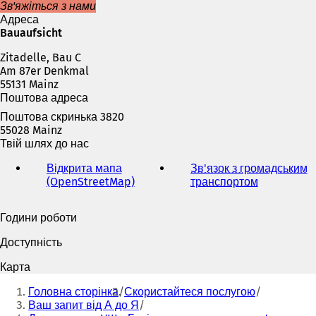
є
Зв'яжіться з нами
т
Адреса
ь
Bauaufsicht
с
Zitadelle, Bau C
я
Am 87er Denkmal
в
55131 Mainz
н
Поштова адреса
о
в
Поштова скринька 3820
і
55028 Mainz
й
Твій шлях до нас
в
к
Відкрита мапа
Зв'язок з громадським
л
(OpenStreetMap)
(
транспортом
(
а
В
В
д
і
і
Години роботи
ц
д
д
і
к
к
Доступність
)
р
р
и
и
Карта
в
в
Ти
а
а
Головна сторінка
Скористайтеся послугою
тут:
є
є
Ваш запит від А до Я
т
т