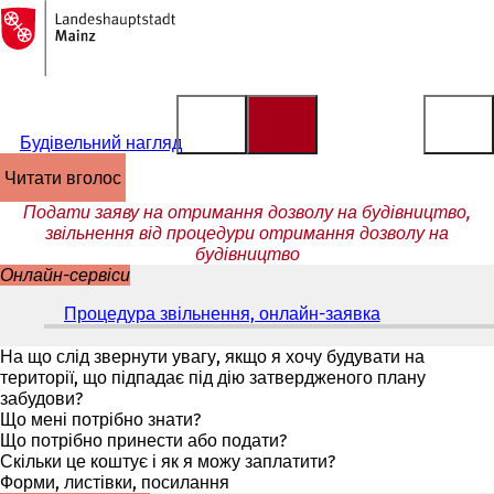
На
головну
Перейти до змісту
сторінку
Будівельний нагляд
читати вголос
Подати заяву на отримання дозволу на будівництво,
звільнення від процедури отримання дозволу на
будівництво
Онлайн-сервіси
Процедура звільнення, онлайн-заявка
(
В
і
На що слід звернути увагу, якщо я хочу будувати на
д
території, що підпадає під дію затвердженого плану
к
забудови?
р
Що мені потрібно знати?
и
Що потрібно принести або подати?
в
Скільки це коштує і як я можу заплатити?
а
Форми, листівки, посилання