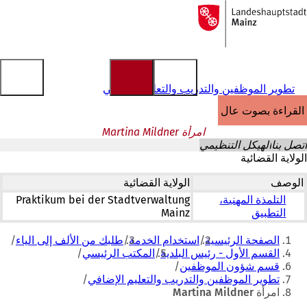
إلى
الصفحة
الانتقال إلى المحتوى
الرئيسية
تطوير الموظفين والتدريب والتعليم الإضافي
القراءة بصوت عالٍ
امرأة Martina Mildner
اتصل بنا
الهيكل التنظيمي
الولاية القضائية
الوصف
الولاية القضائية
التلمذة المهنية،
Praktikum bei der Stadtverwaltung
التطبيق
Mainz
أنت
الصفحة الرئيسية
استخدام الخدمة
طلبك من الألف إلى الياء
هنا
القسم الأول - رئيس البلدية
المكتب الرئيسي
قسم شؤون الموظفين
تطوير الموظفين والتدريب والتعليم الإضافي
امرأة Martina Mildner