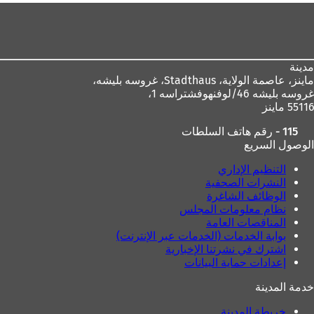
منطقة
القدم
مدينة
ماينز، عاصمة الولاية،
Stadthaus، غروسه بليشه،
غروسه بليشه 46/لوفنهوفشتراسه 1،
55116 ماينز
115 - رقم هاتف السلطات
الوصول السريع
التنظيم الإداري
النشرات الصحفية
الوظائف الشاغرة
نظام معلومات المجلس
المناقصات العامة
بوابة الخدمات (الخدمات عبر الإنترنت)
اشترك في نشرتنا الإخبارية
إعدادات حماية البيانات
خدمة المدينة
خريطة المدينة