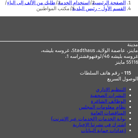
الصفحة الرئيسية
استخدام الخدمة
طلبك من الألف إلى الياء
هنا
القسم الأول - رئيس البلدية
مكتب المواطنين
منطقة
القدم
مدينة
ماينز، عاصمة الولاية،
Stadthaus، غروسه بليشه،
غروسه بليشه 46/لوفنهوفشتراسه 1،
55116 ماينز
115 - رقم هاتف السلطات
الوصول السريع
التنظيم الإداري
النشرات الصحفية
الوظائف الشاغرة
نظام معلومات المجلس
المناقصات العامة
بوابة الخدمات (الخدمات عبر الإنترنت)
اشترك في نشرتنا الإخبارية
إعدادات حماية البيانات