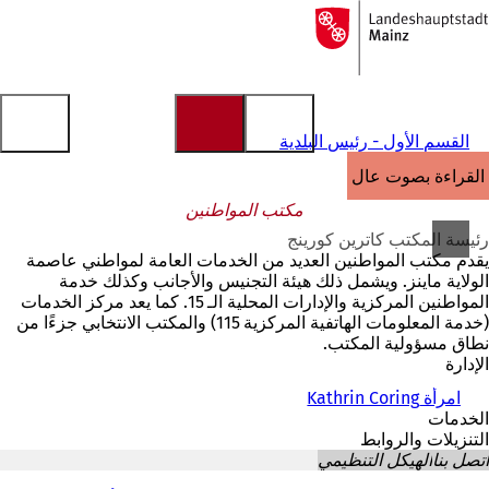
إلى
الصفحة
الانتقال إلى المحتوى
الرئيسية
القسم الأول - رئيس البلدية
القراءة بصوت عالٍ
مكتب المواطنين
رئيسة المكتب كاترين كورينج
يقدم مكتب المواطنين العديد من الخدمات العامة لمواطني عاصمة
الولاية ماينز. ويشمل ذلك هيئة التجنيس والأجانب وكذلك خدمة
المواطنين المركزية والإدارات المحلية الـ 15. كما يعد مركز الخدمات
(خدمة المعلومات الهاتفية المركزية 115) والمكتب الانتخابي جزءًا من
نطاق مسؤولية المكتب.
الإدارة
امرأة Kathrin Coring
الخدمات
التنزيلات والروابط
اتصل بنا
الهيكل التنظيمي
أنت