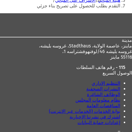
هيئة المباني
الإشراف على المباني
و
ي
التقدم بطلب للحصول على تصريح بناء جزئي
ي
ب
منطقة
ب
ج
ج
د
القدم
د
ي
ي
د
د
ة
مدينة
ة
)
ماينز، عاصمة الولاية،
Stadthaus، غروسه بليشه،
)
غروسه بليشه 46/لوفنهوفشتراسه 1،
55116 ماينز
115 - رقم هاتف السلطات
الوصول السريع
التنظيم الإداري
النشرات الصحفية
الوظائف الشاغرة
نظام معلومات المجلس
المناقصات العامة
بوابة الخدمات (الخدمات عبر الإنترنت)
اشترك في نشرتنا الإخبارية
إعدادات حماية البيانات