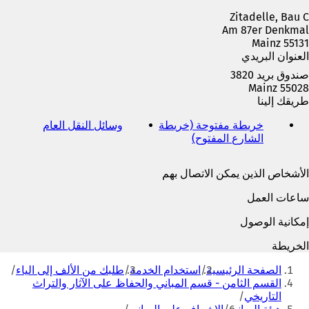
ة
Zitadelle, Bau C
ت
Am 87er Denkmal
ب
55131 Mainz
و
العنوان البريدي
ي
ب
صندوق بريد 3820
ج
55028 Mainz
د
طريقك إلينا
ي
د
خريطة مفتوحة (خريطة
وسائل النقل العام
(
ة
الشارع المفتوح)
(
ي
)
ي
ف
ف
ت
الأشخاص الذين يمكن الاتصال بهم
ت
ح
ح
ف
ساعات العمل
ف
ي
ي
ع
إمكانية الوصول
ع
ل
ل
ا
الخريطة
ا
م
أنت
م
ة
الصفحة الرئيسية
استخدام الخدمة
طلبك من الألف إلى الياء
هنا
ة
ت
القسم الثامن - قسم المباني والحفاظ على الآثار والتراث
ت
ب
التاريخي
ب
و