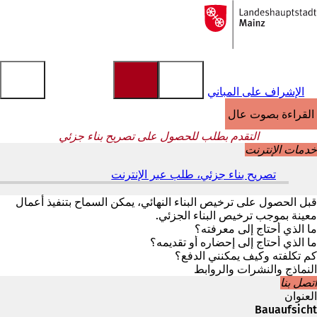
إلى
الصفحة
الانتقال إلى المحتوى
الرئيسية
الإشراف على المباني
القراءة بصوت عالٍ
التقدم بطلب للحصول على تصريح بناء جزئي
خدمات الإنترنت
تصريح بناء جزئي، طلب عبر الإنترنت
(
ي
ف
قبل الحصول على ترخيص البناء النهائي، يمكن السماح بتنفيذ أعمال
ت
معينة بموجب ترخيص البناء الجزئي.
ح
ما الذي أحتاج إلى معرفته؟
ف
ما الذي أحتاج إلى إحضاره أو تقديمه؟
ي
كم تكلفته وكيف يمكنني الدفع؟
ع
النماذج والنشرات والروابط
ل
اتصل بنا
ا
العنوان
م
Bauaufsicht