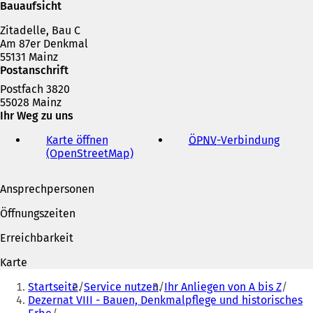
n
Bauaufsicht
e
Zitadelle, Bau C
m
Am 87er Denkmal
n
55131 Mainz
e
Postanschrift
u
e
Postfach 3820
n
55028 Mainz
T
Ihr Weg zu uns
a
b
Karte öffnen
ÖPNV
-Verbindung
(
)
(OpenStreetMap)
(
Ö
Ö
f
f
f
Ansprechpersonen
f
n
n
e
Öffnungszeiten
e
t
t
i
Erreichbarkeit
i
n
n
e
Karte
e
i
Sie
i
n
Startseite
Service nutzen
Ihr Anliegen von A bis Z
befinden
n
e
Dezernat VIII - Bauen, Denkmalpflege und historisches
e
m