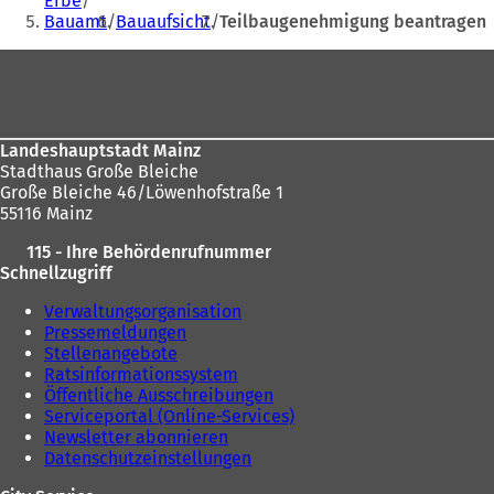
Erbe
sich
m
n
Bauamt
Bauaufsicht
Teilbaugenehmigung beantragen
hier:
n
e
Fußbereich
e
u
u
e
e
n
n
T
T
a
Landeshauptstadt Mainz
a
b
Stadthaus Große Bleiche
b
)
Große Bleiche 46/Löwenhofstraße 1
)
55116 Mainz
115 - Ihre Behördenrufnummer
Schnellzugriff
Verwaltungsorganisation
Pressemeldungen
Stellenangebote
Ratsinformationssystem
Öffentliche Ausschreibungen
Serviceportal (Online-Services)
Newsletter abonnieren
Datenschutzeinstellungen