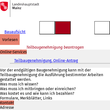
Zur
Startseite
Inhalt anspringen
Bauaufsicht
vorlesen
Teilbaugenehmigung beantragen
Online-Services
Teilbaugenehmigung, Online-Antrag
(
Ö
f
Vor der endgültigen Baugenehmigung kann mit der
f
Teilbaugenehmigung die Ausführung bestimmter Arbeiten
n
gestattet werden.
e
Was muss ich wissen?
t
Was muss ich mitbringen oder einreichen?
i
Was kostet es und wie kann ich bezahlen?
n
Formulare, Merkblätter, Links
e
Kontakt
i
Adresse