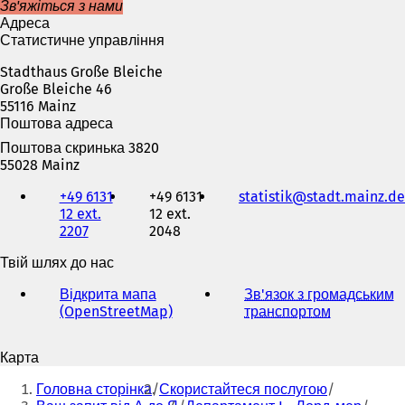
Зв'яжіться з нами
Адреса
Статистичне управління
Stadthaus Große Bleiche
Große Bleiche 46
55116 Mainz
Поштова адреса
Поштова скринька 3820
55028 Mainz
Телефон,
+49 6131
+49 6131
statistik
stadt.mainz
de
факс
12 ext.
12 ext.
та
2207
2048
адреса
електронної
Твій шлях до нас
пошти
Відкрита мапа
Зв'язок з громадським
(OpenStreetMap)
(
транспортом
(
В
В
і
і
Карта
д
д
Ти
к
к
Головна сторінка
Скористайтеся послугою
р
р
тут: