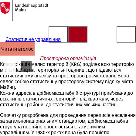
На
головну
Перейти до змісту
сторінку
Статистичне управління
читати вголос
Просторова організація
Класифікація малих територій (KRG) поділяє всю територію
міста Майнц на територіальні одиниці, що піддаються
статистичному аналізу та просторово розмежовані. Вона
являє собою статистичну просторову систему відліку міста
Майнц.
Кожна адреса в дрібномасштабній структурі прив'язана до
всіх типів статистичних територій - від кварталу, через
статистичні райони, до статистичних міських частин.
Спочатку розроблена для проведення переписів населення
за загальнонаціональним стандартом, дрібномасштабна
структура постійно оновлюється статистичним
управлінням. У 1980-х роках вона була повністю