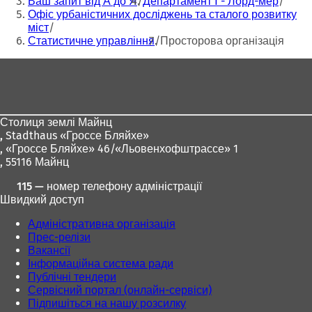
Ваш запит від А до Я
Департамент I - Лорд-мер
и
и
Офіс урбаністичних досліджень та сталого розвитку
в
в
міст
а
а
Статистичне управління
Просторова організація
є
є
т
т
Зона
ь
ь
для
с
с
я
я
ніг
в
в
Столиця землі Майнц
н
н
,
Stadthaus «Гроссе Бляйхе»
о
о
, «Гроссе Бляйхе» 46/«Льовенхофштрассе» 1
в
в
, 55116 Майнц
і
і
й
й
115 — номер телефону адміністрації
в
в
Швидкий доступ
к
к
л
л
Адміністративна організація
а
а
Прес-релізи
д
д
Вакансії
ц
ц
Інформаційна система ради
і
і
Публічні тендери
)
)
Сервісний портал (онлайн-сервіси)
Підпишіться на нашу розсилку