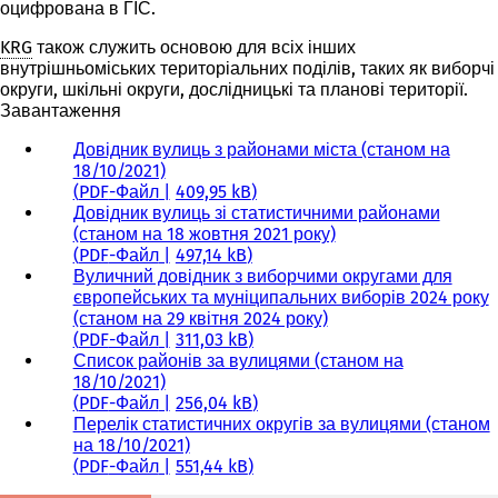
оцифрована в ГІС.
KRG
також служить основою для всіх інших
внутрішньоміських територіальних поділів, таких як виборчі
округи, шкільні округи, дослідницькі та планові території.
Завантаження
Довідник вулиць з районами міста (станом на
18/10/2021)
PDF
-Файл
409,95 kB
Довідник вулиць зі статистичними районами
(станом на 18 жовтня 2021 року)
PDF
-Файл
497,14 kB
Вуличний довідник з виборчими округами для
європейських та муніципальних виборів 2024 року
(станом на 29 квітня 2024 року)
PDF
-Файл
311,03 kB
Список районів за вулицями (станом на
18/10/2021)
PDF
-Файл
256,04 kB
Перелік статистичних округів за вулицями (станом
на 18/10/2021)
PDF
-Файл
551,44 kB